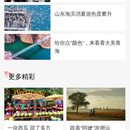
山东海滨消夏游热度攀升
给你点“颜色”，来看看大美青
海
更多精彩
一块西瓜 甜了多方
跟着“阿嬷”游潮汕