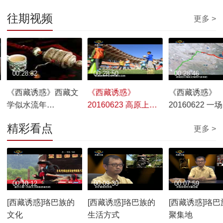
往期视频
更多 >
00:28:32
00:28:50
00:28:46
《西藏诱惑》西藏文
《西藏诱惑》
《西藏诱惑》
学似水流年
20160623 高原上的
20160622 一
20160624
少年足球梦
反击战的背后
精彩看点
更多 >
00:10:12
00:09:30
00:07:59
[西藏诱惑]珞巴族的
[西藏诱惑]珞巴族的
[西藏诱惑]珞巴
文化
生活方式
聚集地