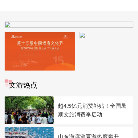
探访琼岛美景 记录国
琦勇斗抢匪受伤
出没王下乡
际旅游岛新变化
文游热点
超4.5亿元消费补贴！全国暑
期文旅消费季启动
山东海滨消夏游热度攀升