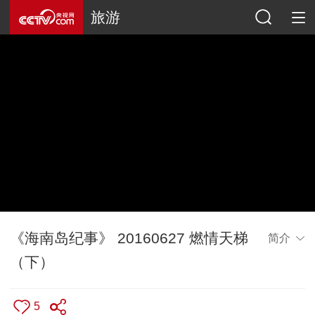
旅游
《海南岛纪事》 20160627 燃情天梯
简介
（下）
5