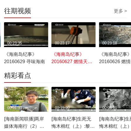
往期视频
更多 >
00:23:35
00:23:17
00:23:18
《海南岛纪事》
《海南岛纪事》
《海南岛纪事
20160629 寻味海南
20160627 燃情天梯
20160626 燃
（下）
（上）
精彩看点
00:01:33
00:15:00
00:05:11
[海南新闻联播]两岸
[海南岛纪事]生死无
[海南岛纪事]生
媒体海南行（2）：
悔木棉红（上）:黎定
悔木棉红（上）