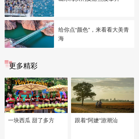
给你点“颜色”，来看看大美青
海
更多精彩
一块西瓜 甜了多方
跟着“阿嬷”游潮汕