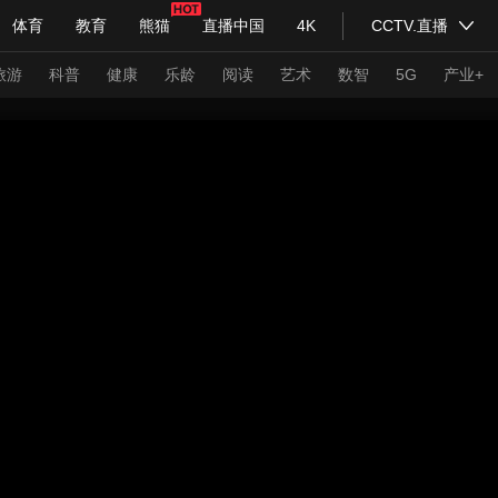
体育
教育
熊猫
直播中国
4K
CCTV.直播
式妙语
主持人
下载央视影音
热解读
天天学习
旅游
科普
健康
乐龄
阅读
艺术
数智
5G
产业+
纪录片网
国家大剧院
大型活动
科技
法治
文娱
人物
公益
图片
习式妙语
央视快评
央视网评
光华锐评
锋面
频道
VR/AR
4K专区
全景新闻
请入列
人生第一次
人生第二次
年冬奥会
CBA
NBA
中超
国足
国际足球
网球
综
体育江湖
文化体育
冰雪道路
足球道路