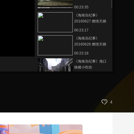
00:23:35
艺术
汽车
数智
5G
产业+
《海南岛纪事》
时尚
天气
才艺
网展
央央好物
20160627 燃情天梯
（下）
00:23:17
《海南岛纪事》
20160626 燃情天梯
（上）
00:23:18
《海南岛纪事》海口
骑楼小吃街
20160625
00:23:27
《海南岛纪事》
20160621 南海一粟
西瑁洲
00:23:26
4
《海南岛纪事》
20160619 中和古镇
00:23:22
《海南岛纪事》