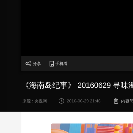
财经
教育
乡村振兴
生态环境
一带一路
大国智造
大国展会
大国保险
云顶对话
CCTV.节目官网
直播
节目单
栏目
片库
分享
手机看
《海南岛纪事》 20160629 寻味
来源 : 央视网
2016-06-29 21:46
内容