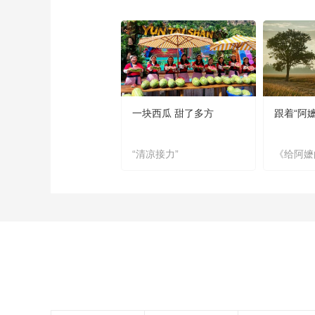
一块西瓜 甜了多方
跟着“阿
“清凉接力”
《给阿嬷