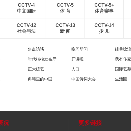
CCTV-4
CCTV-5
CCTV-5+
中文国际
体 育
体育赛事
CCTV-12
CCTV-13
CCTV-14
社会与法
新 闻
少 儿
播
焦点访谈
晚间新闻
经典咏
法
时代楷模发布厅
开讲啦
我有传
然
正大综艺
人口
国际艺
眼
典籍里的中国
中国诗词大会
生活圈
概况
更多链接