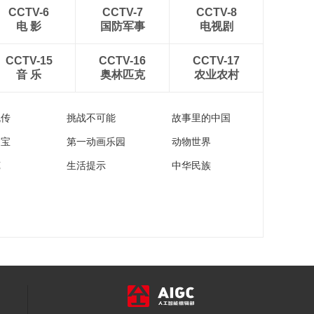
00:23:30
CCTV-6
CCTV-7
CCTV-8
《海南岛纪事》
电 影
国防军事
电视剧
20160526 雨季白沙
00:23:27
CCTV-15
CCTV-16
CCTV-17
音 乐
奥林匹克
农业农村
《海南岛纪事》
20160525 热带雨林
天堂吊罗山（下）
00:23:27
流传
挑战不可能
故事里的中国
家宝
第一动画乐园
动物世界
苑
生活提示
中华民族