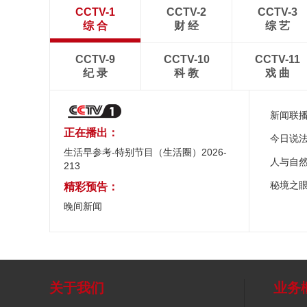
CCTV-1
CCTV-2
CCTV-3
综 合
财 经
综 艺
CCTV-9
CCTV-10
CCTV-11
纪 录
科 教
戏 曲
新闻联
正在播出：
今日说
生活早参考-特别节目（生活圈）2026-
人与自
213
秘境之
精彩预告：
晚间新闻
关于我们
业务