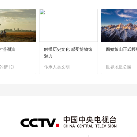
嬷”游潮汕
触摸历史文化 感受博物馆
四姑娘山正式授
魅力
的情书》
传承人类文明
世界地质公园