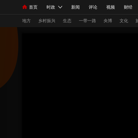
首页
时政
新闻
评论
视频
财经
人民领袖习近平
直播
海外频道
片库
iPanda
栏目大全
联播+
English
中国领导人
节目单
Монгол
听音
央视快评
微视频
习
地方
乡村振兴
生态
一带一路
央博
文化
总台春晚
网络春晚
共产党员网
秧纪录
新闻
国内
国际
评论
经济
军事
人民领袖习近平
联播+
热解读
天天学习
视频
小央视频
小央直播
直播中国
熊猫
现场
前线
比划
快看
蓝海中国
新兵
体育
直播
竞猜
2026年世界杯
2026
VIP会员
CCTV奥林匹克频道
生活体育大会