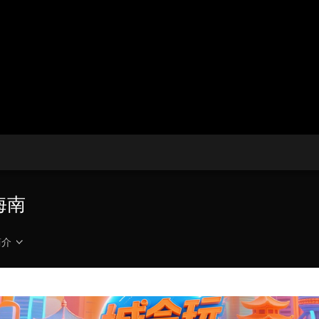
央博
非遗
文化
旅游
科普
健康
乐龄
阅读
云起
超级工厂
智敬中国
全民健康
颜选攻略
海洋
热播榜
总台企业白名单
海南
简介