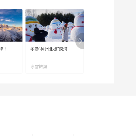
《海南岛纪事》海南
佳木黄花黎 下集
20160602
00:23:29
《海南岛纪事》海南
佳木黄花黎 上集
20160601
00:23:30
牌！
冬游“神州北极”漠河
宜居宜业又宜游
《海南岛纪事》福山
咖啡 20160531
冰雪旅游
农文旅融合
00:23:36
《海南岛纪事》
20160529 五指山下
茶香溢
00:23:28
《海南岛纪事》
20160528 邂逅蜂虎
00:23:30
《海南岛纪事》
20160527 沉香·结香
之谜