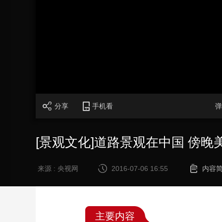
财经
教育
乡村振兴
生态环境
一带一路
大国智造
大国展会
大国保险
云顶对话
CCTV.节目官网
直播
节目单
栏目
片库
分享
手机看
弹
[景观文化]道路景观在中国 傍晚
来源 : 央视网
2016-07-06 16:55
内容
主要内容