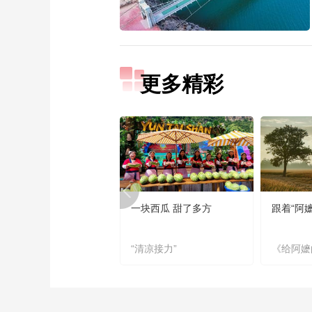
更多精彩
一块西瓜 甜了多方
跟着“阿
“清凉接力”
《给阿嬷