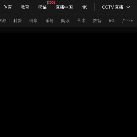
体育
教育
熊猫
直播中国
4K
CCTV.直播
式妙语
主持人
下载央视影音
热解读
天天学习
旅游
科普
健康
乐龄
阅读
艺术
数智
5G
产业+
纪录片网
国家大剧院
大型活动
科技
法治
文娱
人物
公益
图片
习式妙语
央视快评
央视网评
光华锐评
锋面
频道
VR/AR
4K专区
全景新闻
请入列
人生第一次
人生第二次
年冬奥会
CBA
NBA
中超
国足
国际足球
网球
综
体育江湖
文化体育
冰雪道路
足球道路