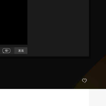
艺术
汽车
数智
5G
产业+
时尚
天气
才艺
网展
央央好物
发送