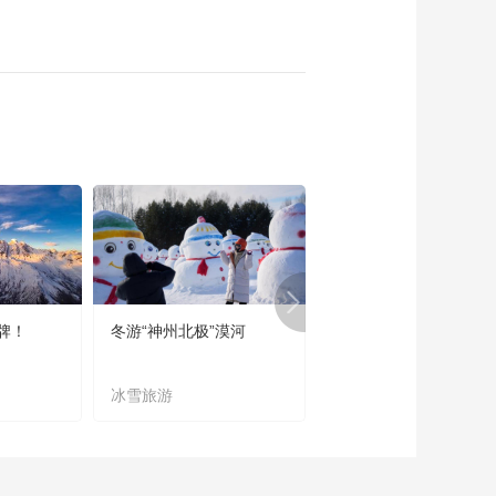
牌！
冬游“神州北极”漠河
宜居宜业又宜游
冰雪旅游
农文旅融合