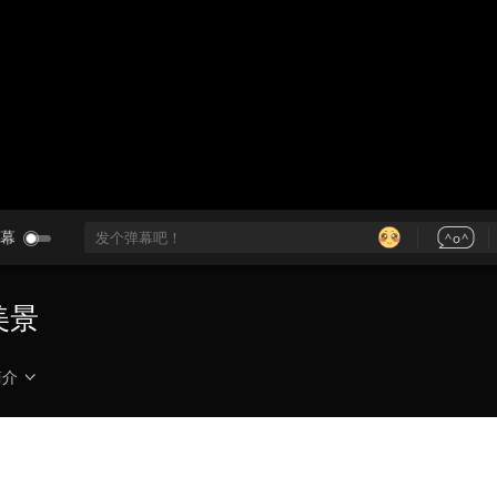
央博
非遗
文化
旅游
科普
健康
乐龄
阅读
云起
超级工厂
智敬中国
全民健康
颜选攻略
海洋
热播榜
总台企业白名单
幕
美景
简介