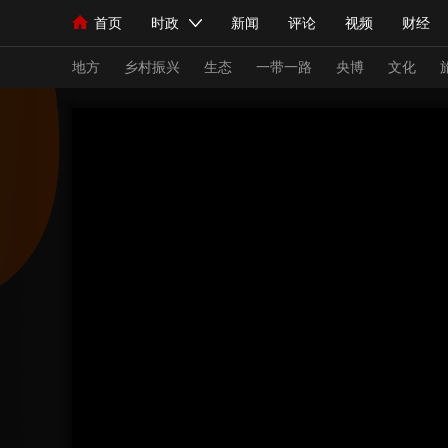
首页
时政
新闻
评论
视频
财经
人民领袖习近平
直播
海外频道
片库
iPanda
栏目大全
联播+
English
中国领导人
节目单
Монгол
听音
央视快评
微视频
习
地方
乡村振兴
生态
一带一路
央博
文化
总台春晚
网络春晚
共产党员网
秧纪录
新闻
国内
国际
评论
经济
军事
人民领袖习近平
联播+
热解读
天天学习
视频
小央视频
小央直播
直播中国
熊猫
现场
前线
比划
快看
蓝海中国
新兵
体育
直播
竞猜
2026年世界杯
2026
VIP会员
CCTV奥林匹克频道
生活体育大会