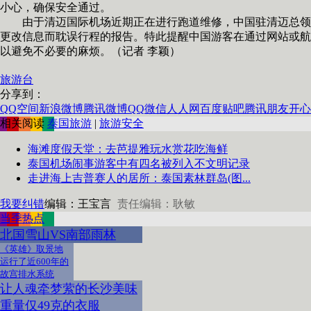
小心，确保安全通过。
由于清迈国际机场近期正在进行跑道维修，中国驻清迈总领馆
更改信息而耽误行程的报告。特此提醒中国游客在通过网站或航
以避免不必要的麻烦。（记者 李颖）
旅游台
分享到：
QQ空间
新浪微博
腾讯微博
QQ
微信
人人网
百度贴吧
腾讯朋友
开心
相关阅读
泰国旅游
|
旅游安全
海滩度假天堂：去芭提雅玩水赏花吃海鲜
泰国机场闹事游客中有四名被列入不文明记录
走进海上吉普赛人的居所：泰国素林群岛(图...
我要纠错
编辑：王宝言
责任编辑：耿敏
当季热点
北国雪山VS南部雨林
《英雄》取景地
运行了近600年的
故宫排水系统
让人魂牵梦萦的长沙美味
重量仅49克的衣服