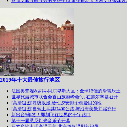
营造文旅共融共兴的良好生态 沧州推动大运河文化带建设
2019年十大最佳旅行地区
法国奥弗涅&罗纳-阿尔卑斯大区：全球绝佳的滑雪乐土
世界旅游城市联合会香山旅游峰会9月在赫尔辛基召开
[高清组图]寻访浪漫 给七夕安排个恋爱目的地
[高清组图]自驾土耳其D400公路 与沿海美景并驱齐行
新出台5年签！即刻飞往世界的十字路口
第十一届悉尼灯光音乐节开幕
日本多地出现高温天气 北海道气温刷新纪录