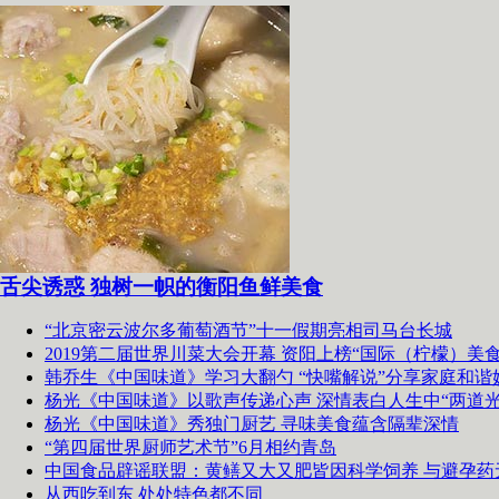
舌尖诱惑 独树一帜的衡阳鱼鲜美食
“北京密云波尔多葡萄酒节”十一假期亮相司马台长城
2019第二届世界川菜大会开幕 资阳上榜“国际（柠檬）美食
韩乔生《中国味道》学习大翻勺 “快嘴解说”分享家庭和谐
杨光《中国味道》以歌声传递心声 深情表白人生中“两道光
杨光《中国味道》秀独门厨艺 寻味美食蕴含隔辈深情
“第四届世界厨师艺术节”6月相约青岛
中国食品辟谣联盟：黄鳝又大又肥皆因科学饲养 与避孕药
从西吃到东 处处特色都不同