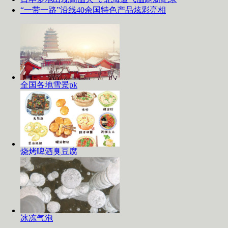
“一带一路”沿线40余国特色产品炫彩亮相
全国各地雪景pk
烧烤啤酒臭豆腐
冰冻气泡