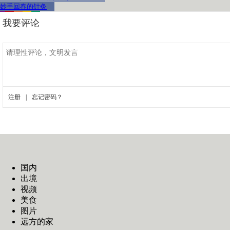
妙手回春的针灸
国内
出境
视频
美食
图片
远方的家