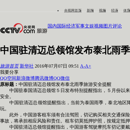
央视网首页
新闻
视频
经济
体
国内
国际
经济
军事
文娱
视频
图片
评论
中国驻清迈总领馆发布泰北雨季
旅游首页
新华社
2016年07月07日 09:51
A-
A+
我要分享
QQ空间
新浪微博
腾讯微博
QQ
微信
原标题：
中国驻清迈总领馆发布泰北雨季旅游安全提醒
中国驻泰国清迈总领馆５日发布特别提醒指出，５月份以来总
安全。
中国驻清迈总领馆提醒指出，当前为泰国雨季，泰北地区降雨
玩。
此外，中国游客租车须有合法驾照，切记购买相关交通保险。
事故，将承担相应风险和责任。租车切莫抵押护照，按规定抵押
中国驻清迈总领馆提醒指出，中国游客驾驶摩托车切记要戴头