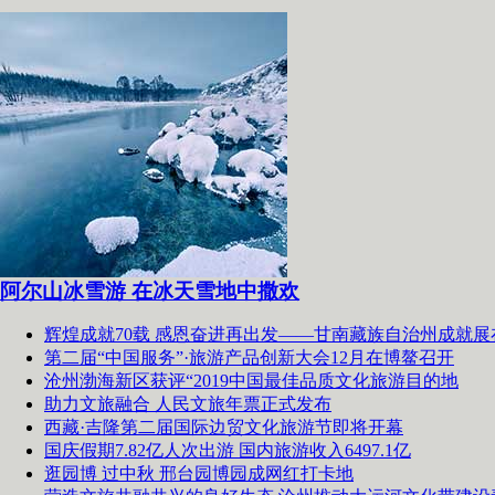
阿尔山冰雪游 在冰天雪地中撒欢
辉煌成就70载 感恩奋进再出发——甘南藏族自治州成就展
第二届“中国服务”·旅游产品创新大会12月在博鳌召开
沧州渤海新区获评“2019中国最佳品质文化旅游目的地
助力文旅融合 人民文旅年票正式发布
西藏·吉隆第二届国际边贸文化旅游节即将开幕
国庆假期7.82亿人次出游 国内旅游收入6497.1亿
逛园博 过中秋 邢台园博园成网红打卡地