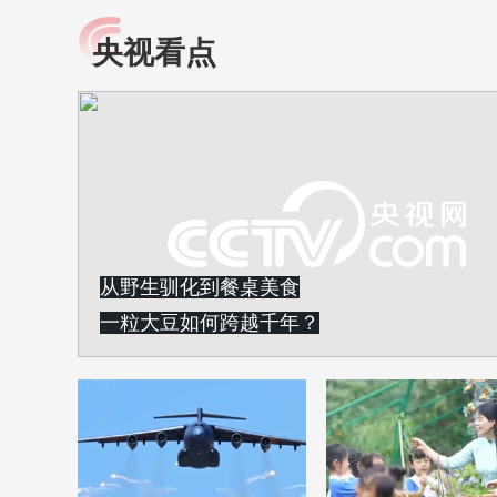
央视看点
小央视频
全民健康
央视网原创视频子品牌，
提高全民健康素养水
以更加贴近年轻人的视
助力“健康中国2030”
角，有趣、有料、有故事
略。央视网《全民健
的方式解读时代。
康》，向所有人分享
知识！
从野生驯化到餐桌美食
一粒大豆如何跨越千年？