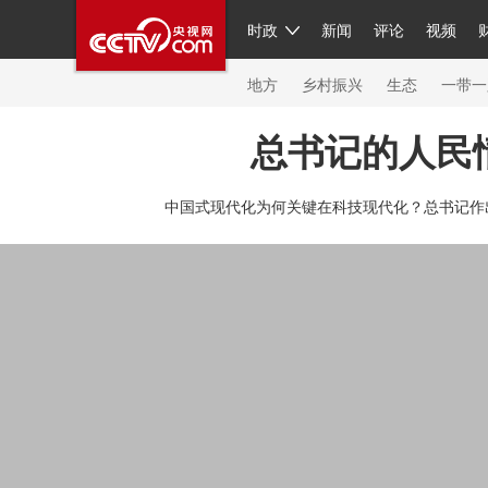
时政
新闻
评论
视频
人民领袖习近平
直播
繁体
片库
海外频道
栏目大全
联播+
iPanda
中国领
节目单
Engl
地方
乡村振兴
生态
一带一
总书记的人民
总台春晚
网络春晚
共产党员网
秧纪录
纪
中国式现代化为何关键在科技现代化？总书记作
新闻
国内
国际
评论
经济
军事
科技
人民领袖习近平
联播+
热解读
天天学习
习
视频
小央视频
小央直播
直播中国
熊猫频
现场
前线
比划
快看
蓝海中国
新兵请入
体育
直播
竞猜
2026年世界杯
2026年冬奥
VIP会员
CCTV奥林匹克频道
生活体育大会
体