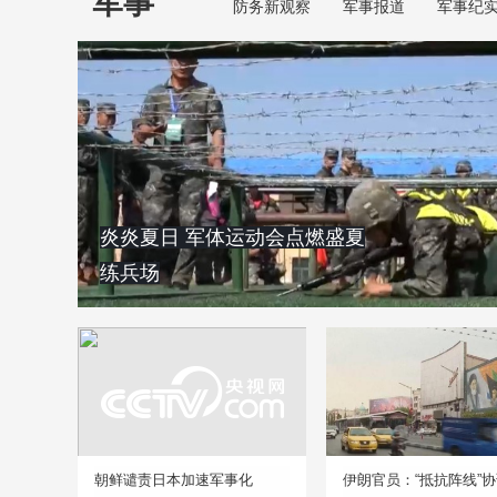
军事
防务新观察
军事报道
军事纪
炎炎夏日 军体运动会点燃盛夏
练兵场
朝鲜谴责日本加速军事化
伊朗官员：“抵抗阵线”