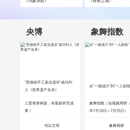
《乌蒙深处》
《青春之城》
央博
象舞指数
“景德镇手工瓷业遗存”成功列
从“一键成片”到“一人剧组
入《世界遗产名录》
三星堆青铜器，有最新研究成
象舞指数｜短视频周榜（2
果！
年7月19日—7月25日）
何以文明
象舞观察