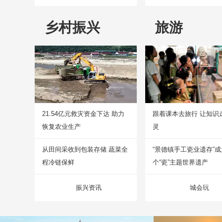
乡村振兴
旅游
21.54亿元救灾资金下达 助力
跟着课本去旅行 让知识
恢复农业生产
灵
从田间采收到包装存储 蔬菜全
“景德镇手工瓷业遗存”
程冷链保鲜
个“瓷”主题世界遗产
振兴资讯
城会玩