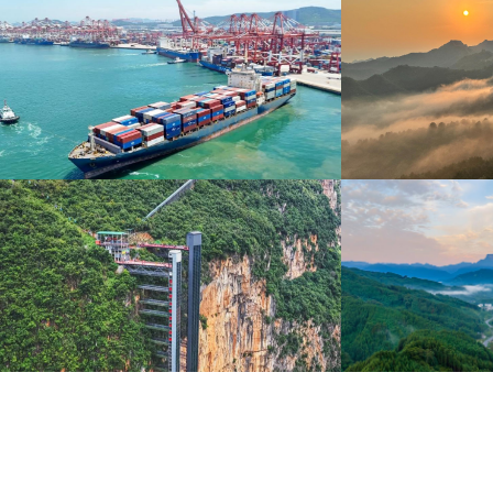
青岛港今年新辟16条国际航线
河北承德：金山
8月5日，“科伦坡”轮缓缓驶离山东港口青岛港前湾联
8月6日，河北承德，
合集装箱码头。
下，呈现出雄浑壮阔的