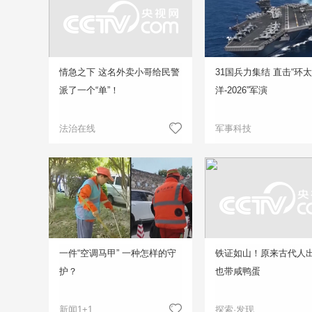
情急之下 这名外卖小哥给民警
31国兵力集结 直击“环
派了一个“单”！
洋-2026”军演
法治在线
军事科技
一件“空调马甲” 一种怎样的守
铁证如山！原来古代人
护？
也带咸鸭蛋
新闻1+1
探索·发现