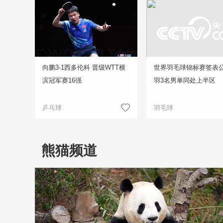
向鹏3-1西多伦科 晋级WTT横
世界羽毛球锦标赛签表公
滨冠军赛16强
羽3名男单同处上半区
乒乓球
羽毛球
熊猫频道