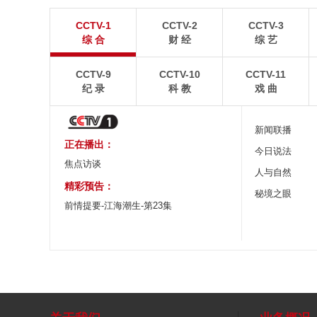
“空中校车”托举云端求学路
四川眉山：瓦屋
CCTV-1
CCTV-2
CCTV-3
二号悬崖电梯“扶摇梯”近日正式投运，将山乡学子单
瓦屋山雄浑平顶与峨眉
综 合
财 经
综 艺
程3个多小时的求学路缩减至30分钟。
熠生辉。
CCTV-9
CCTV-10
CCTV-11
纪 录
科 教
戏 曲
新闻联播
正在播出：
今日说法
焦点访谈
人与自然
精彩预告：
秘境之眼
前情提要-江海潮生-第23集