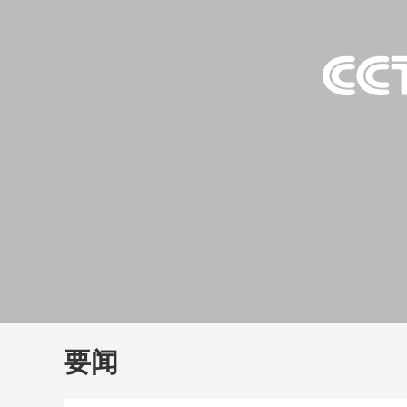
财经
教育
乡村振兴
生态环境
一带一路
大国智造
大国展会
大国保险
云顶对话
云
CCTV.节目官网
直播
节目单
栏目
片库
要闻