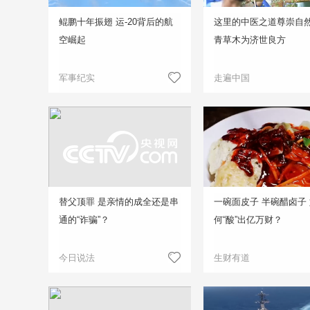
鲲鹏十年振翅 运-20背后的航
这里的中医之道尊崇自然
空崛起
青草木为济世良方
军事纪实
走遍中国
替父顶罪 是亲情的成全还是串
一碗面皮子 半碗醋卤子
通的“诈骗”？
何“酸”出亿万财？
今日说法
生财有道