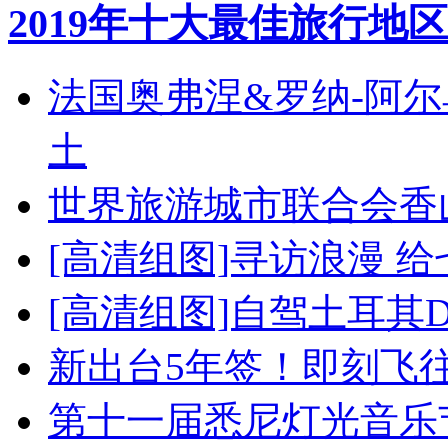
2019年十大最佳旅行地区
法国奥弗涅&罗纳-阿
土
世界旅游城市联合会香
[高清组图]寻访浪漫 
[高清组图]自驾土耳其
新出台5年签！即刻飞
第十一届悉尼灯光音乐