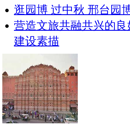
逛园博 过中秋 邢台园
营造文旅共融共兴的良
建设素描