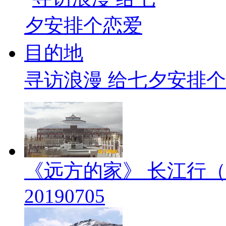
寻访浪漫 给七夕安排
《远方的家》 长江行（
20190705