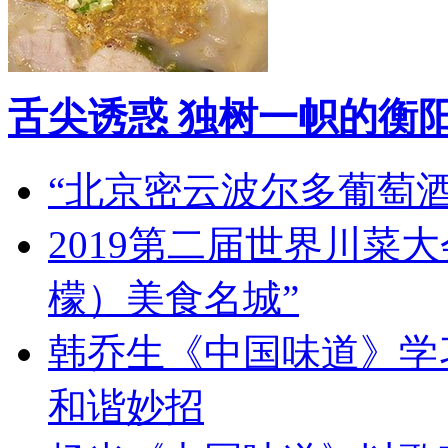
舌尖诱惑 独树一帜的衡
“北京密云波尔多葡萄
2019第二届世界川菜
檬）美食名城”
韩乔生《中国味道》学习
和谐妙招