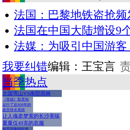
法国：巴黎地铁盗抢频
法国在中国大陆增设9
法媒：为吸引中国游客 
我要纠错
编辑：王宝言
当季热点
北国雪山VS南部雨林
《英雄》取景地
运行了近600年的
故宫排水系统
让人魂牵梦萦的长沙美味
重量仅49克的衣服
妙手回春的针灸