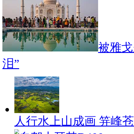
被雅戈
泪”
人行水上山成画 笄峰