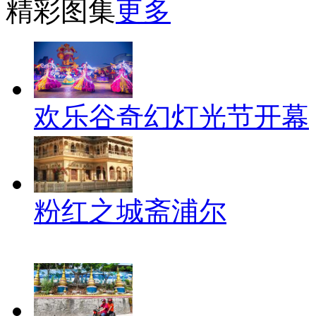
精彩图集
更多
欢乐谷奇幻灯光节开幕
粉红之城斋浦尔