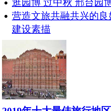
逛园博 过中秋 邢台园
营造文旅共融共兴的良
建设素描
2019年十大最佳旅行地区