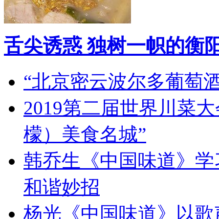
舌尖诱惑 独树一帜的衡
“北京密云波尔多葡萄
2019第二届世界川菜
檬）美食名城”
韩乔生《中国味道》学习
和谐妙招
杨光《中国味道》以歌