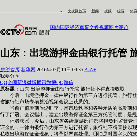
央视网首页
新闻
视频
经济
体
国内
国际
经济
军事
文娱
视频
图片
评论
山东：出境游押金由银行托管 
旅游首页
新华网
2016年07月19日 09:35
A-
A+
我要分享
QQ空间
新浪微博
腾讯微博
QQ
微信
原标题：
山东:出境游押金由银行托管 旅行社不得直接收取
今后，出境游押金一律由银行作为第三方进行托管，旅行社不
省旅行社市场专项整治视频会议上获悉的。
当前正值暑期旅游旺季，是市场秩序和各种矛盾的高发期和多
行了部署。会议指出，建立出境游保证金第三方托管制度，是规
记者获悉，今后，山东省各级旅游部门都将担负起监督管理责
证金的，一律由银行作为第三方进行托管，旅行社不得直接以现
私收出境游保证金现象，将予以严肃处理。哪怕是对国字头的旅