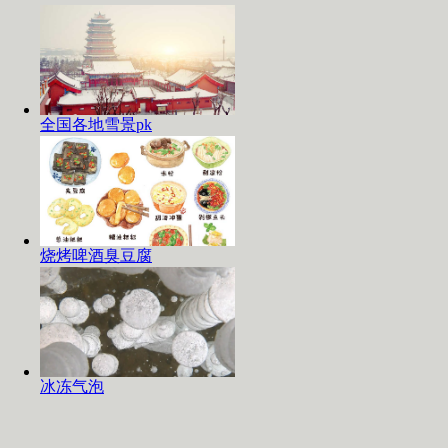
全国各地雪景pk
烧烤啤酒臭豆腐
冰冻气泡