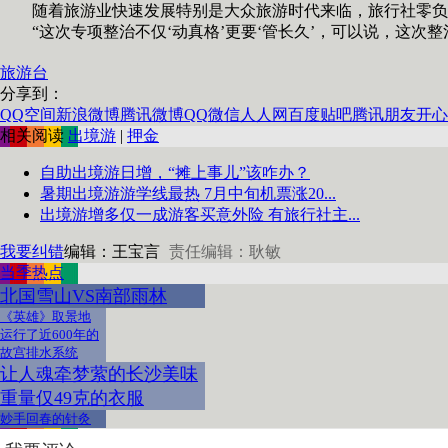
随着旅游业快速发展特别是大众旅游时代来临，旅行社零负团
“这次专项整治不仅‘动真格’更要‘管长久’，可以说，这次
旅游台
分享到：
QQ空间
新浪微博
腾讯微博
QQ
微信
人人网
百度贴吧
腾讯朋友
开心
相关阅读
出境游
|
押金
自助出境游日增，“摊上事儿”该咋办？
暑期出境游游学线最热 7月中旬机票涨20...
出境游增多仅一成游客买意外险 有旅行社主...
我要纠错
编辑：王宝言
责任编辑：耿敏
当季热点
北国雪山VS南部雨林
《英雄》取景地
运行了近600年的
故宫排水系统
让人魂牵梦萦的长沙美味
重量仅49克的衣服
妙手回春的针灸