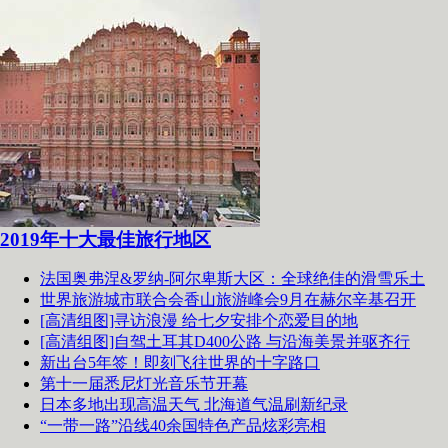
2019年十大最佳旅行地区
法国奥弗涅&罗纳-阿尔卑斯大区：全球绝佳的滑雪乐土
世界旅游城市联合会香山旅游峰会9月在赫尔辛基召开
[高清组图]寻访浪漫 给七夕安排个恋爱目的地
[高清组图]自驾土耳其D400公路 与沿海美景并驱齐行
新出台5年签！即刻飞往世界的十字路口
第十一届悉尼灯光音乐节开幕
日本多地出现高温天气 北海道气温刷新纪录
“一带一路”沿线40余国特色产品炫彩亮相