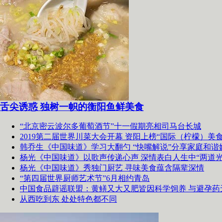
舌尖诱惑 独树一帜的衡阳鱼鲜美食
“北京密云波尔多葡萄酒节”十一假期亮相司马台长城
2019第二届世界川菜大会开幕 资阳上榜“国际（柠檬）美食
韩乔生《中国味道》学习大翻勺 “快嘴解说”分享家庭和谐
杨光《中国味道》以歌声传递心声 深情表白人生中“两道光
杨光《中国味道》秀独门厨艺 寻味美食蕴含隔辈深情
“第四届世界厨师艺术节”6月相约青岛
中国食品辟谣联盟：黄鳝又大又肥皆因科学饲养 与避孕药
从西吃到东 处处特色都不同