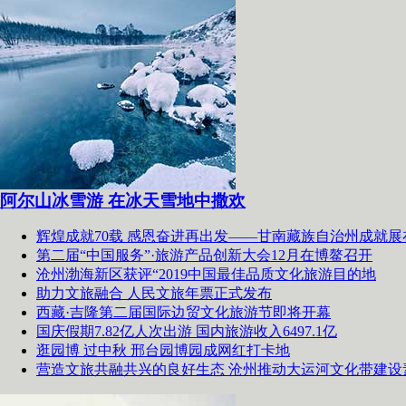
阿尔山冰雪游 在冰天雪地中撒欢
辉煌成就70载 感恩奋进再出发——甘南藏族自治州成就展
第二届“中国服务”·旅游产品创新大会12月在博鳌召开
沧州渤海新区获评“2019中国最佳品质文化旅游目的地
助力文旅融合 人民文旅年票正式发布
西藏·吉隆第二届国际边贸文化旅游节即将开幕
国庆假期7.82亿人次出游 国内旅游收入6497.1亿
逛园博 过中秋 邢台园博园成网红打卡地
营造文旅共融共兴的良好生态 沧州推动大运河文化带建设