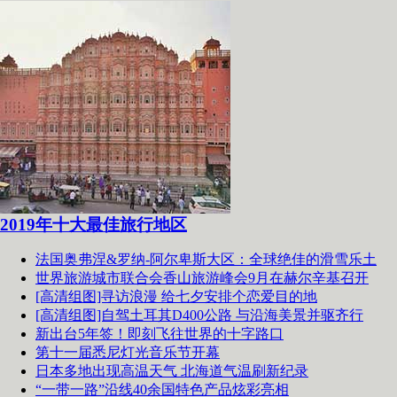
2019年十大最佳旅行地区
法国奥弗涅&罗纳-阿尔卑斯大区：全球绝佳的滑雪乐土
世界旅游城市联合会香山旅游峰会9月在赫尔辛基召开
[高清组图]寻访浪漫 给七夕安排个恋爱目的地
[高清组图]自驾土耳其D400公路 与沿海美景并驱齐行
新出台5年签！即刻飞往世界的十字路口
第十一届悉尼灯光音乐节开幕
日本多地出现高温天气 北海道气温刷新纪录
“一带一路”沿线40余国特色产品炫彩亮相