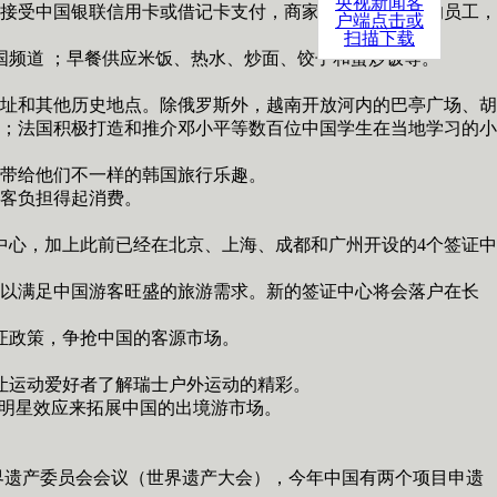
央视新闻客
接受中国银联信用卡或借记卡支付，商家需聘请懂汉语的员工，
户端点击或
扫描下载
频道 ；早餐供应米饭、热水、炒面、饺子和蛋炒饭等。
址和其他历史地点。除俄罗斯外，越南开放河内的巴亭广场、胡
；法国积极打造和推介邓小平等数百位中国学生在当地学习的小
带给他们不一样的韩国旅行乐趣。
客负担得起消费。
心，加上此前已经在北京、上海、成都和广州开设的4个签证中
，以满足中国游客旺盛的旅游需求。新的签证中心将会落户在长
证政策，争抢中国的客源市场。
让运动爱好者了解瑞士户外运动的精彩。
明星效应来拓展中国的出境游市场。
遗产委员会会议（世界遗产大会），今年中国有两个项目申遗