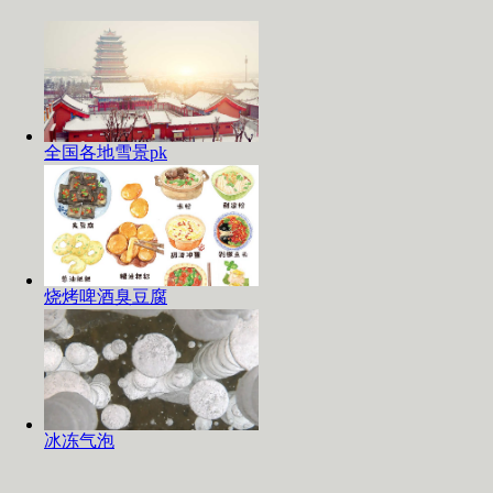
全国各地雪景pk
烧烤啤酒臭豆腐
冰冻气泡