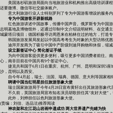
美国洛杉矶旅游局面向当地旅游业和机构推出高级培训课程。
还要微博、微信等社交媒体账户。
意大利旅游行业人士特别罗列了专为中国游客增设的服务内容
专为中国游客开辟新线路
红色旅游讲述中国故事，传播中国声音。俄罗斯专为中国游客
志明墓地及博物馆外，还通过印制中文介绍说明材料、在交通主
城蒙塔日项目；德国积极寻访周恩来在柏林住过的地方，打造专
韩国旅游发展局发起以中国高考考生为对象的大型访韩优惠活
迪拜开发商为了吸引中国中产阶级到迪拜购物和休假，缩减预
设立新签证中心 简化签证手续
为向中国游客提供更多便利，吸引更多中国消费者前往。南非
心，南非目前在中国共有9个签证中心。
捷克共和国于6月1日在重庆、杭州、广州、昆明和深圳5座
沙，昆明以及西安。
自今年4月起，瑞士、法国、瑞典、德国、意大利等国家相继
聘请中国当红明星担任旅游形象大使
瑞士国家旅游局于今年4月28日宣布黄轩出任其旅游形象代
不久前，英国旅游局宣布知名演员胡歌担任其“友好大使”，
此外，刘烨担任以色列旅游形象大使。
(责编：刘佳、连品洁)推荐阅读
神农架和左江花山岩画申遗成功 两大世界遗产先睹为快
目