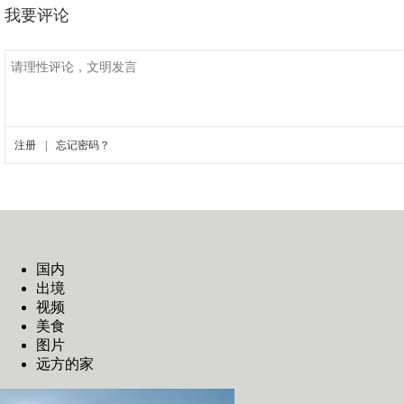
国内
出境
视频
美食
图片
远方的家