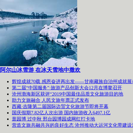
阿尔山冰雪游 在冰天雪地中撒欢
辉煌成就70载 感恩奋进再出发——甘南藏族自治州成就展
第二届“中国服务”·旅游产品创新大会12月在博鳌召开
沧州渤海新区获评“2019中国最佳品质文化旅游目的地
助力文旅融合 人民文旅年票正式发布
西藏·吉隆第二届国际边贸文化旅游节即将开幕
国庆假期7.82亿人次出游 国内旅游收入6497.1亿
逛园博 过中秋 邢台园博园成网红打卡地
营造文旅共融共兴的良好生态 沧州推动大运河文化带建设