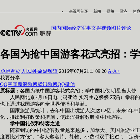
央视网首页
新闻
视频
经济
体
国内
国际
经济
军事
文娱
视频
图片
评论
各国为抢中国游客花式亮招：学
旅游首页
人民网-旅游频道
2016年07月21日 09:20
A-
A+
我要分享
QQ空间
新浪微博
腾讯微博
QQ
微信
原标题：
各国为抢中国游客花式亮招：学中国礼仪 明星当大使
人民网北京7月19日电（冯亚涛 实习生赵媛媛 邓涵）举杯
也正通过我国游客向全世界传播和蔓延。
国家旅游局统计，去年中国出境游人次达1.2亿，未来5年中
化，推出利好政策和措施，使出浑身解数吸引中国游客。
学中国礼仪和待客之道
随着到访的中国游客数量越来越多，加拿大、美国旅游业正掀
度要比对方低”、“客人递名片、礼物、小费时双手接过”、“定价