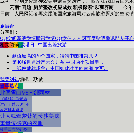
成功，分别是湖北神农架申请自然遗产，广西左江花山岩画艺术
云南“问题”厕所整改初显成效 积极探索“以商养厕
今年4月
日前，人民网记者再次跟随国家旅游局对云南旅游厕所的整改情
旅游台
分享到：
QQ空间
新浪微博
腾讯微博
QQ
微信
人人网
百度贴吧
腾讯朋友
开心
相关阅读
蒙塔日
|
中国出境旅游
颜值最高的20个国家，猜猜中国排第几？
第40届世界遗产大会开幕 中国两个项目申...
一纸仲裁就想拿走中国如此壮美的南海 太可...
我要纠错
编辑：耿敏
当季热点
北国雪山VS南部雨林
《英雄》取景地
运行了近600年的
故宫排水系统
让人魂牵梦萦的长沙美味
重量仅49克的衣服
妙手回春的针灸