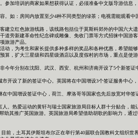
参加培训的商家如果想获得认证，必须准备中文版导游信息，
。如：房间内放置至少4种不同类型的绿茶；电视需能观看中国
建立红色旅游线路，该线路包括位于莫斯科郊外的中国六大遗
干道旁新建革命性纪念碑或雕像、免收门票等方式招徕中国游客
项旅游产品。
动，为考生和家长提供多种多样的奖品和各种优惠，希望能够
算，扩大三星级和四星级酒店以及度假村的市场，重点是使游
今年分别在沈阳、武汉、西安、杭州和济南开设了5个新签证中
城市开设了新的签证中心。英国将在中国增设3个签证服务中心
在中国增设签证中心，荷兰、摩洛哥等国家也先后放宽对华签
言人。热爱运动的黄轩与瑞士国家旅游局目标人群十分贴合，能
帮助其推广英国旅游。英国旅游局希望借助胡歌的影响力，通过
前，土耳其伊斯坦布尔正在举行第40届联合国教科文组织世界