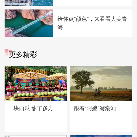
给你点“颜色”，来看看大美青
海
更多精彩
一块西瓜 甜了多方
跟着“阿嬷”游潮汕