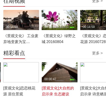
往期视频
更多 >
00:14:59
00:14:59
00:14:59
《景观文化》 工业废
《景观文化》绿野之
《景观文化》
弃地变废为宝
城 20160804
花源 20160728
20160811
精彩看点
更多 >
00:01:06
00:00:47
00:00:47
[景观文化]恋恋桃花
[景观文化]大自然的
[景观文化]大自
源 居住景观
启示录 生态建设
启示录 诗意栖