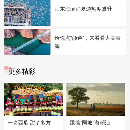
山东海滨消夏游热度攀升
给你点“颜色”，来看看大美青
海
更多精彩
一块西瓜 甜了多方
跟着“阿嬷”游潮汕