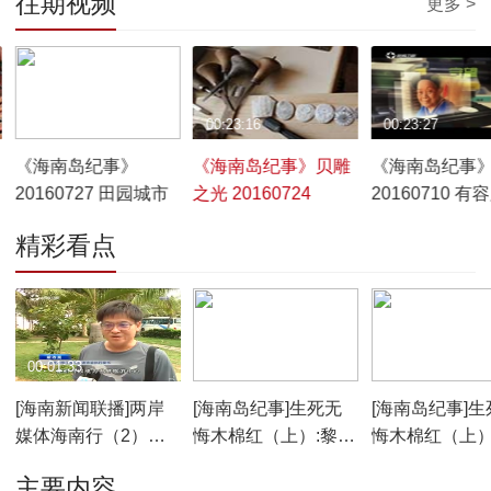
往期视频
更多 >
00:22:52
00:23:16
00:23:27
《海南岛纪事》
《海南岛纪事》贝雕
《海南岛纪事
20160727 田园城市
之光 20160724
20160710 有
精彩看点
00:01:33
00:15:00
00:05:11
[海南新闻联播]两岸
[海南岛纪事]生死无
[海南岛纪事]生
媒体海南行（2）：
悔木棉红（上）:黎定
悔木棉红（上）
探访琼岛美景 记录国
琦勇斗抢匪受伤
出没王下乡
主要内容
际旅游岛新变化