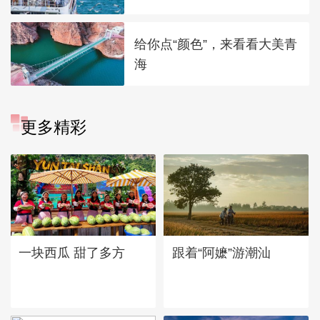
给你点“颜色”，来看看大美青
海
更多精彩
一块西瓜 甜了多方
跟着“阿嬷”游潮汕