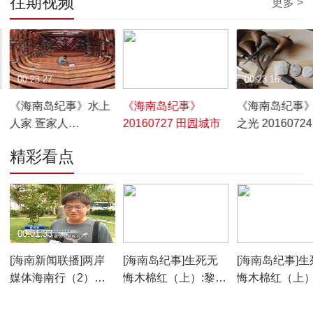
往期视频
更多 >
00:23:27
00:22:52
00:23:16
《海南岛纪事》水上
《海南岛纪事》
《海南岛纪事
李
人家 疍家人
20160727 田园城市
之光 20160724
20160729
精彩看点
00:01:33
00:15:00
00:05:11
[海南新闻联播]两岸
[海南岛纪事]生死无
[海南岛纪事]生
媒体海南行（2）：
悔木棉红（上）:黎定
悔木棉红（上）
探访琼岛美景 记录国
琦勇斗抢匪受伤
出没王下乡
际旅游岛新变化