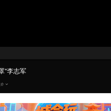
央博
非遗
文化
旅游
科普
健康
乐龄
阅读
云起
超级工厂
智敬中国
全民健康
颜选攻略
海洋
热播榜
总台企业白名单
钟罩”李志军
简介