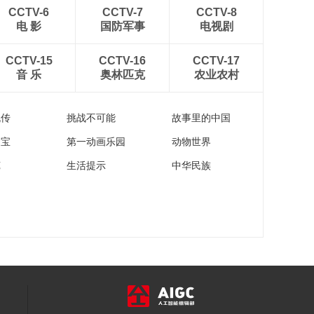
00:23:28
CCTV-6
CCTV-7
CCTV-8
《海南岛纪事》
电 影
国防军事
电视剧
20160607 双面绣
（下）
00:23:36
CCTV-15
CCTV-16
CCTV-17
音 乐
奥林匹克
农业农村
《海南岛纪事》五指
山下乡村游
20160605
00:23:20
流传
挑战不可能
故事里的中国
家宝
第一动画乐园
动物世界
苑
生活提示
中华民族