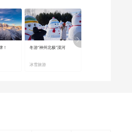
《海南岛纪事》
20160614 坚守中的
传承
00:23:25
《海南岛纪事》味道
20160612
00:23:14
牌！
冬游“神州北极”漠河
宜居宜业又宜游
《海南岛纪事》老街
炭画 20160611
冰雪旅游
农文旅融合
00:23:35
《海南岛纪事》椰壳
上的传奇 20160610
00:23:30
《海南岛纪事》崖州
乡音 20160609
00:23:36
《海南岛纪事》千古
黎锦 20160608