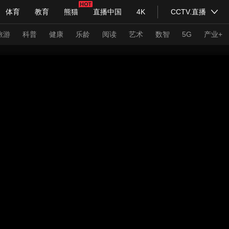
体育
教育
熊猫
直播中国
4K
CCTV.直播
式妙语
主持人
下载央视影音
热解读
天天学习
旅游
科普
健康
乐龄
阅读
艺术
数智
5G
产业+
纪录片网
国家大剧院
大型活动
科技
法治
文娱
人物
公益
图片
习式妙语
央视快评
央视网评
光华锐评
锋面
频道
VR/AR
4K专区
全景新闻
请入列
人生第一次
人生第二次
年冬奥会
CBA
NBA
中超
国足
国际足球
网球
综
体育江湖
文化体育
冰雪道路
足球道路