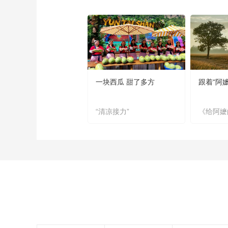
一块西瓜 甜了多方
跟着“阿
“清凉接力”
《给阿嬷