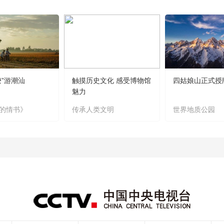
嬷”游潮汕
触摸历史文化 感受博物馆
四姑娘山正式授
魅力
的情书》
传承人类文明
世界地质公园