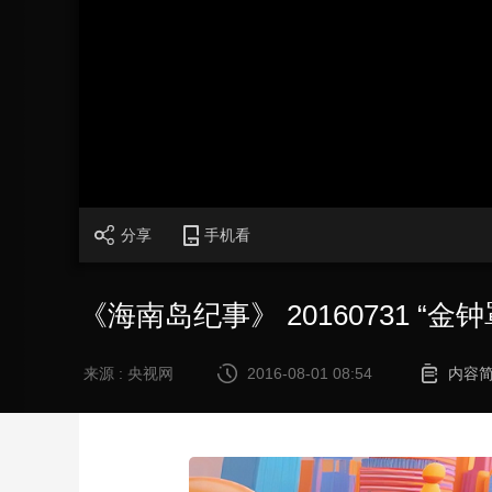
财经
教育
乡村振兴
生态环境
一带一路
大国智造
大国展会
大国保险
云顶对话
CCTV.节目官网
直播
节目单
栏目
片库
分享
手机看
《海南岛纪事》 20160731 “金
来源 : 央视网
2016-08-01 08:54
内容