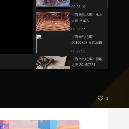
志军
00:23:19
艺术
汽车
数智
5G
产业+
《海南岛纪事》水上
时尚
天气
才艺
网展
央央好物
人家 疍家人
20160729
00:23:27
《海南岛纪事》
20160727 田园城市
00:22:52
《海南岛纪事》贝雕
之光 20160724
00:23:16
《海南岛纪事》
20160710 有容乃大
00:23:27
3
《海南岛纪事》
20160708 丹村的两
个袋子
00:23:37
《海南岛纪事》