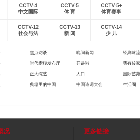
CCTV-4
CCTV-5
CCTV-5+
中文国际
体 育
体育赛事
CCTV-12
CCTV-13
CCTV-14
社会与法
新 闻
少 儿
播
焦点访谈
晚间新闻
经典咏
法
时代楷模发布厅
开讲啦
我有传
然
正大综艺
人口
国际艺
眼
典籍里的中国
中国诗词大会
生活圈
概况
更多链接