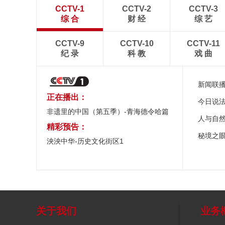
CCTV-1
CCTV-2
CCTV-3
综 合
财 经
综 艺
CCTV-9
CCTV-10
CCTV-11
纪 录
科 教
戏 曲
新闻联
正在播出：
今日说
非遗里的中国（第五季）-青海德令哈篇
人与自
精彩预告：
秘境之
泱泱中华-历史文化街区1
关于我们
业务