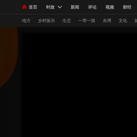
首页
时政
新闻
评论
视频
财经
人民领袖习近平
直播
海外频道
片库
iPanda
栏目大全
联播+
English
中国领导人
节目单
Монгол
听音
央视快评
微视频
习
地方
乡村振兴
生态
一带一路
央博
文化
总台春晚
网络春晚
共产党员网
秧纪录
新闻
国内
国际
评论
经济
军事
人民领袖习近平
联播+
热解读
天天学习
视频
小央视频
小央直播
直播中国
熊猫
现场
前线
比划
快看
蓝海中国
新兵
体育
直播
竞猜
2026年世界杯
2026
VIP会员
CCTV奥林匹克频道
生活体育大会