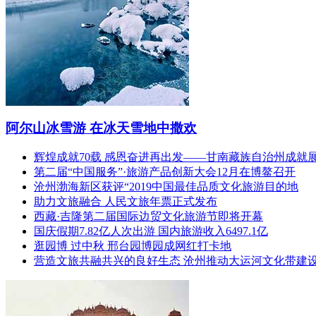
阿尔山冰雪游 在冰天雪地中撒欢
辉煌成就70载 感恩奋进再出发——甘南藏族自治州成就
第二届“中国服务”·旅游产品创新大会12月在博鳌召开
沧州渤海新区获评“2019中国最佳品质文化旅游目的地
助力文旅融合 人民文旅年票正式发布
西藏·吉隆第二届国际边贸文化旅游节即将开幕
国庆假期7.82亿人次出游 国内旅游收入6497.1亿
逛园博 过中秋 邢台园博园成网红打卡地
营造文旅共融共兴的良好生态 沧州推动大运河文化带建