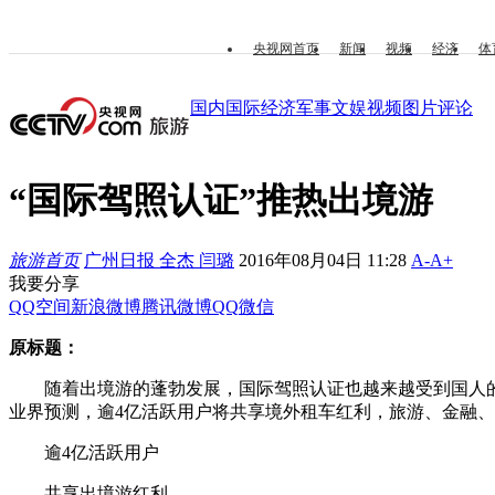
央视网首页
新闻
视频
经济
体
国内
国际
经济
军事
文娱
视频
图片
评论
“国际驾照认证”推热出境游
旅游首页
广州日报 全杰 闫璐
2016年08月04日 11:28
A-
A+
我要分享
QQ空间
新浪微博
腾讯微博
QQ
微信
原标题：
随着出境游的蓬勃发展，国际驾照认证也越来越受到国人的追
业界预测，逾4亿活跃用户将共享境外租车红利，旅游、金融
逾4亿活跃用户
共享出境游红利