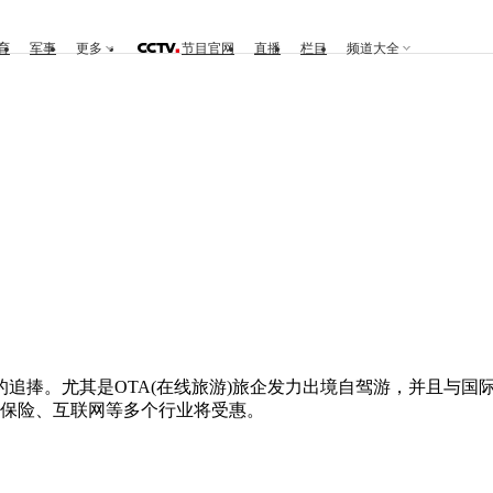
育
军事
更多
节目官网
直播
栏目
频道大全
捧。尤其是OTA(在线旅游)旅企发力出境自驾游，并且与国
、保险、互联网等多个行业将受惠。