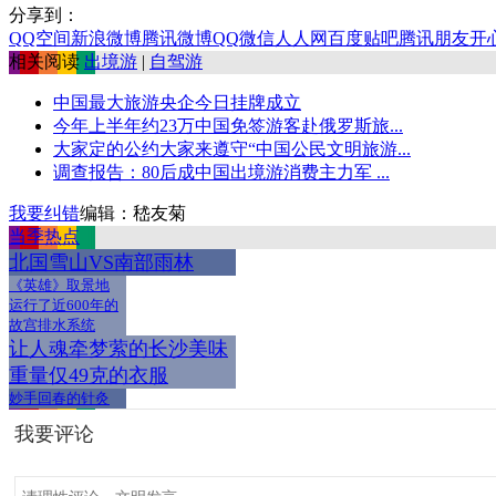
分享到：
QQ空间
新浪微博
腾讯微博
QQ
微信
人人网
百度贴吧
腾讯朋友
开
相关阅读
出境游
|
自驾游
中国最大旅游央企今日挂牌成立
今年上半年约23万中国免签游客赴俄罗斯旅...
大家定的公约大家来遵守“中国公民文明旅游...
调查报告：80后成中国出境游消费主力军 ...
我要纠错
编辑：嵇友菊
当季热点
北国雪山VS南部雨林
《英雄》取景地
运行了近600年的
故宫排水系统
让人魂牵梦萦的长沙美味
重量仅49克的衣服
妙手回春的针灸