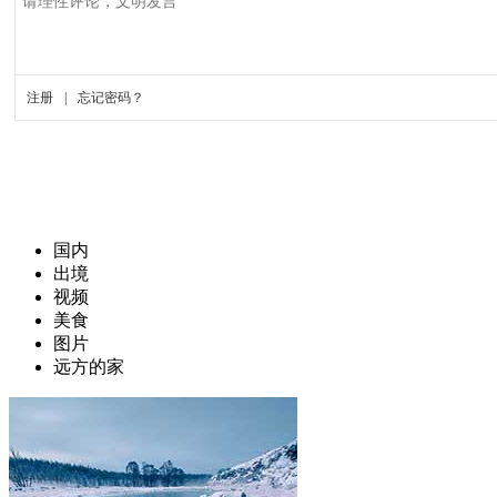
国内
出境
视频
美食
图片
远方的家