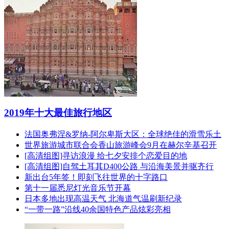
2019年十大最佳旅行地区
法国奥弗涅&罗纳-阿尔卑斯大区：全球绝佳的滑雪乐土
世界旅游城市联合会香山旅游峰会9月在赫尔辛基召开
[高清组图]寻访浪漫 给七夕安排个恋爱目的地
[高清组图]自驾土耳其D400公路 与沿海美景并驱齐行
新出台5年签！即刻飞往世界的十字路口
第十一届悉尼灯光音乐节开幕
日本多地出现高温天气 北海道气温刷新纪录
“一带一路”沿线40余国特色产品炫彩亮相