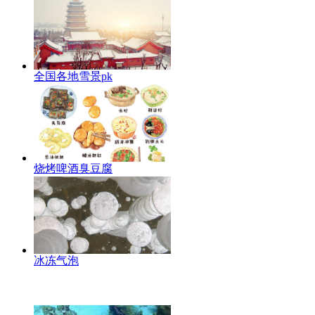
全国各地雪景pk
烧烤啤酒臭豆腐
冰冻气泡