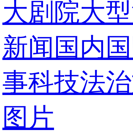
大剧院
大型
录
新闻
国内
国
事
科技
法治
使用合作网
图片