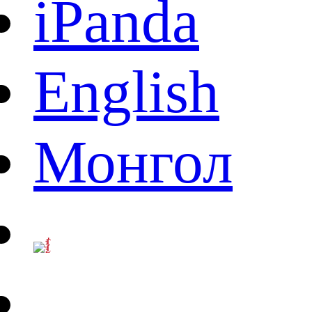
iPanda
English
Монгол