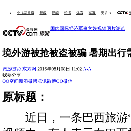
央视网首页
新闻
视频
经济
体育
军事
更多
国内
国际
经济
军事
文娱
视频
图片
评论
境外游被抢被盗被骗 暑期出行
旅游首页
东方网
2016年08月08日 11:02
A-
A+
我要分享
QQ空间
新浪微博
腾讯微博
QQ
微信
原标题：
近日，一条巴西旅游“