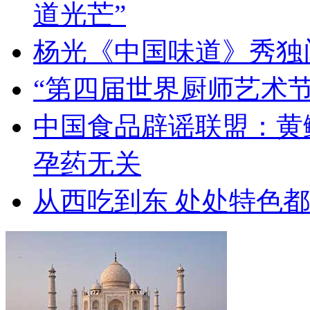
道光芒”
杨光《中国味道》秀独
“第四届世界厨师艺术节
中国食品辟谣联盟：黄
孕药无关
从西吃到东 处处特色