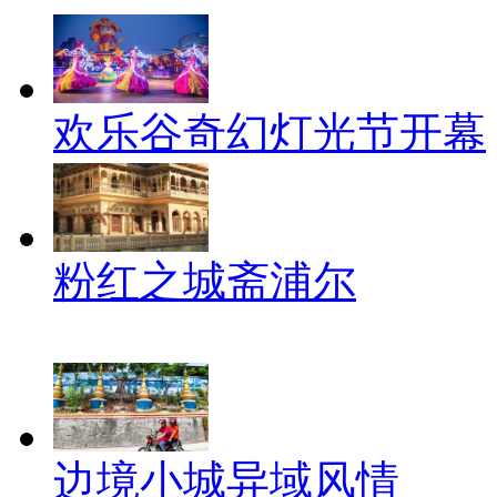
欢乐谷奇幻灯光节开幕
粉红之城斋浦尔
边境小城异域风情