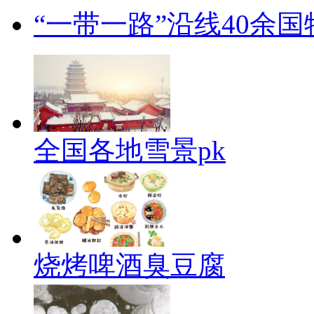
“一带一路”沿线40余
全国各地雪景pk
烧烤啤酒臭豆腐