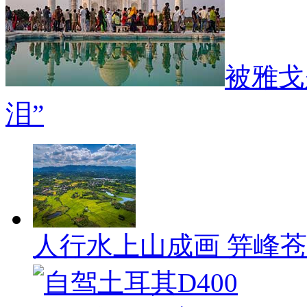
被雅戈
泪”
人行水上山成画 笄峰