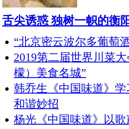
舌尖诱惑 独树一帜的衡
“北京密云波尔多葡萄
2019第二届世界川菜
檬）美食名城”
韩乔生《中国味道》学习
和谐妙招
杨光《中国味道》以歌