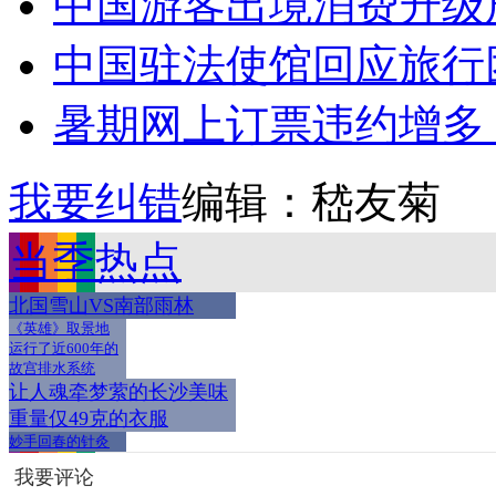
中国游客出境消费升级成
中国驻法使馆回应旅行
暑期网上订票违约增多 12
我要纠错
编辑：嵇友菊
当季热点
北国雪山VS南部雨林
《英雄》取景地
运行了近600年的
故宫排水系统
让人魂牵梦萦的长沙美味
重量仅49克的衣服
妙手回春的针灸