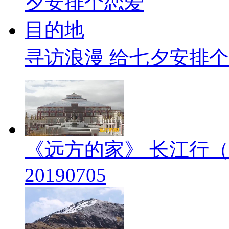
寻访浪漫 给七夕安排
《远方的家》 长江行（
20190705