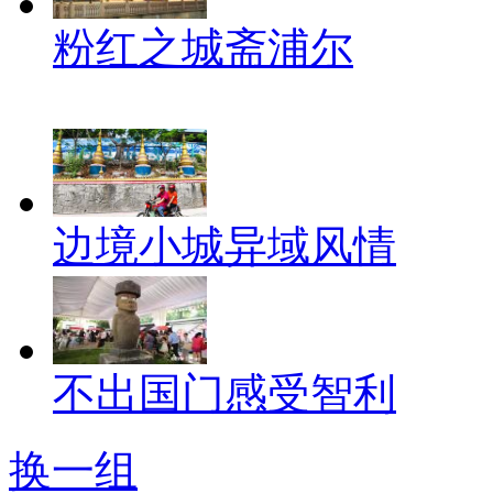
粉红之城斋浦尔
边境小城异域风情
不出国门感受智利
换一组