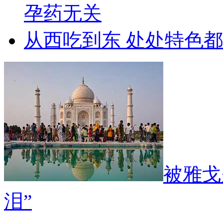
孕药无关
从西吃到东 处处特色
被雅戈
泪”