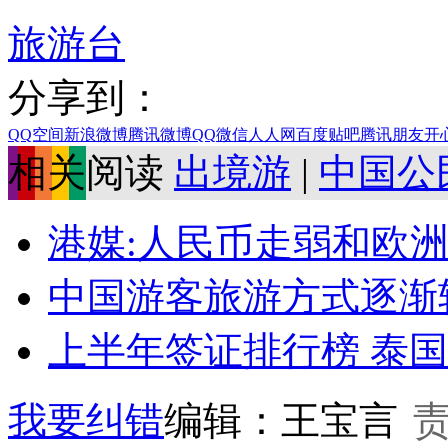
旅游台
分享到：
QQ空间
新浪微博
腾讯微博
QQ
微信
人人网
百度贴吧
腾讯朋友
开
相关阅读
出境游
|
中国公
港媒:人民币走弱和欧洲
中国游客旅游方式逐渐转
上半年签证排行榜 泰国
我要纠错
编辑：王宝言