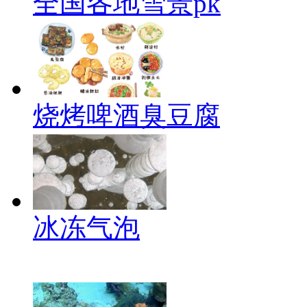
全国各地雪景pk
烧烤啤酒臭豆腐
冰冻气泡