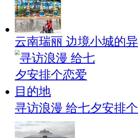
云南瑞丽 边境小城的
寻访浪漫 给七夕安排