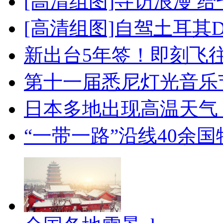
[高清组图]寻访浪漫 
[高清组图]自驾土耳其
新出台5年签！即刻飞
第十一届悉尼灯光音乐
日本多地出现高温天气
“一带一路”沿线40余