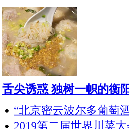
舌尖诱惑 独树一帜的衡
“北京密云波尔多葡萄
2019第二届世界川菜