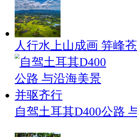
人行水上山成画 笄峰
自驾土耳其D400公路