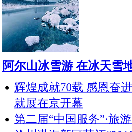
阿尔山冰雪游 在冰天雪
辉煌成就70载 感恩奋
就展在京开幕
第二届“中国服务”·旅