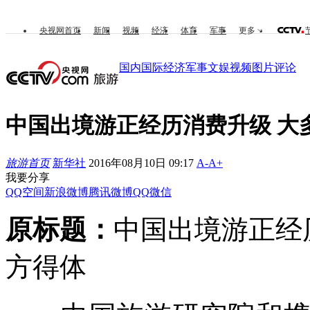
央视网首页
新闻
视频
经济
体育
军事
更多
国内
国际
经济
军事
文娱
视频
图片
评论
中国出境游正经历消费升级 大
旅游首页
新华社
2016年08月10日 09:17
A-
A+
我要分享
QQ空间
新浪微博
腾讯微博
QQ
微信
原标题：
中国出境游正经
方得体