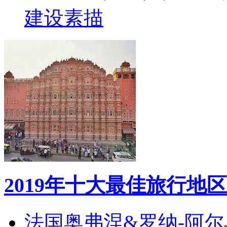
建设素描
2019年十大最佳旅行地区
法国奥弗涅&罗纳-阿