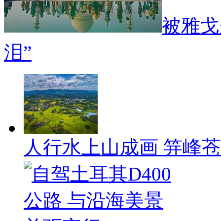
被雅戈
泪”
人行水上山成画 笄峰