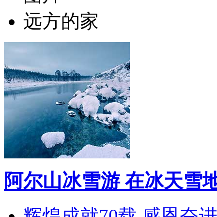
远方的家
阿尔山冰雪游 在冰天雪
辉煌成就70载 感恩奋