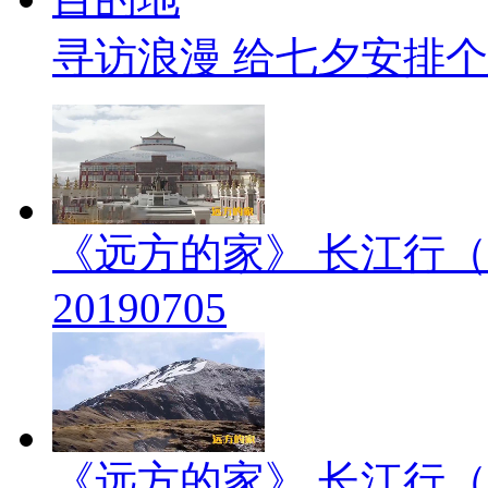
寻访浪漫 给七夕安排
《远方的家》 长江行（
20190705
《远方的家》 长江行（