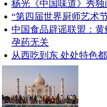
杨光《中国味道》秀独
“第四届世界厨师艺术节
中国食品辟谣联盟：黄
孕药无关
从西吃到东 处处特色