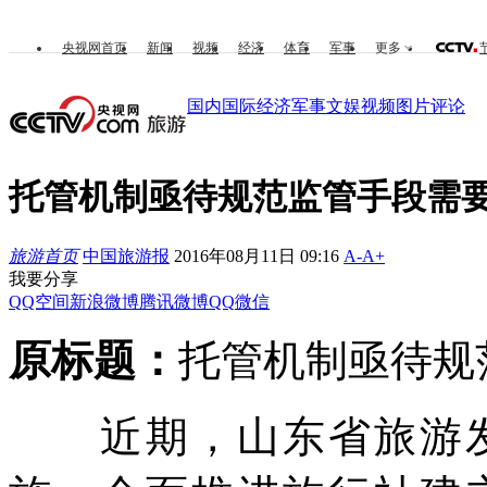
央视网首页
新闻
视频
经济
体育
军事
更多
国内
国际
经济
军事
文娱
视频
图片
评论
托管机制亟待规范监管手段需
旅游首页
中国旅游报
2016年08月11日 09:16
A-
A+
我要分享
QQ空间
新浪微博
腾讯微博
QQ
微信
原标题：
托管机制亟待规
近期，山东省旅游发