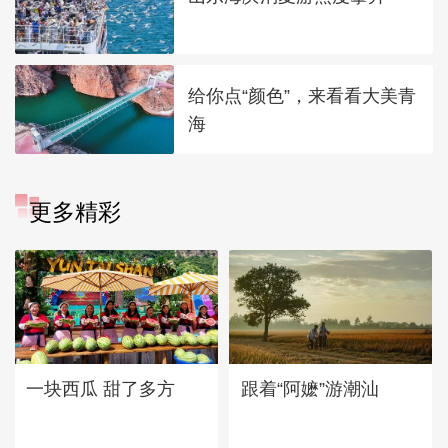
给你点“颜色”，来看看大美青
海
更多精彩
一块西瓜 甜了多方
跟着“阿嬷”游潮汕