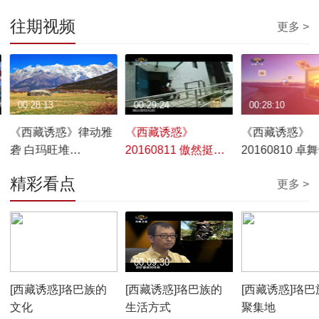
往期视频
更多 >
00:28:13
00:29:24
00:28:10
《西藏诱惑》律动雅
《西藏诱惑》
《西藏诱惑》
砻 白玛旺堆
20160811 傲然挺立
20160810 卓
20160812
的雪域之花
精彩看点
更多 >
00:10:12
00:09:30
00:07:59
[西藏诱惑]珞巴族的
[西藏诱惑]珞巴族的
[西藏诱惑]珞巴
文化
生活方式
聚集地