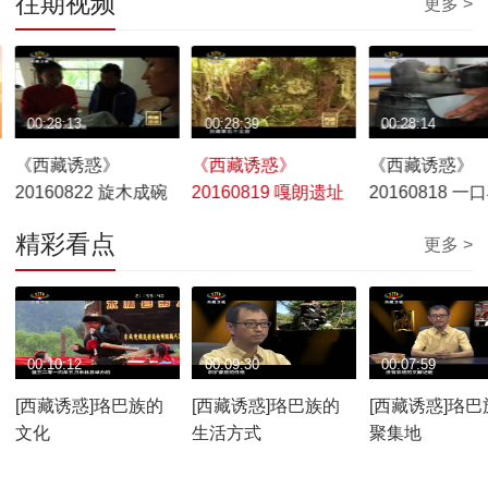
往期视频
更多 >
00:28:13
00:28:39
00:28:14
《西藏诱惑》
《西藏诱惑》
《西藏诱惑》
20160822 旋木成碗
20160819 嘎朗遗址
20160818 一
连天下
精彩看点
更多 >
00:10:12
00:09:30
00:07:59
[西藏诱惑]珞巴族的
[西藏诱惑]珞巴族的
[西藏诱惑]珞巴
文化
生活方式
聚集地