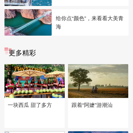
给你点“颜色”，来看看大美青
海
更多精彩
一块西瓜 甜了多方
跟着“阿嬷”游潮汕