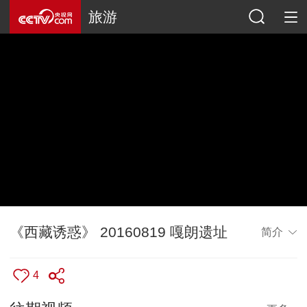
旅游
《西藏诱惑》 20160819 嘎朗遗址
简介
4