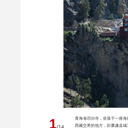
财经
教育
乡村振兴
生态环境
一带一路
大国智造
大国展会
大国保险
云顶对话
CCTV.节目官网
直播
节目单
栏目
片库
青海省尕尔寺，坐落于一座海
1
西藏交界的地方，距囊谦县城7
/14