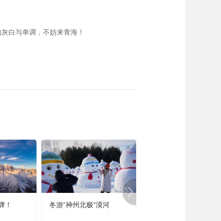
的灰白与单调，不妨来青海！
牌！
冬游“神州北极”漠河
宜居宜业又宜游