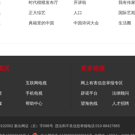
法
时代楷模发布厅
开讲啦
我有传
然
正大综艺
人口
国际艺
眼
典籍里的中国
中国诗词大会
生活圈
概况
更多链接
互联网电视
网上有害信息举报专区
音
手机电视
辟谣平台
法律顾问
媒
帮助中心
望海热线
人才招聘
02002 新出网证（京）字098号
违法和不良信息举报电话:010-88427865