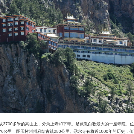
央博
非遗
文化
旅游
科普
健康
乐龄
阅读
云起
超级工厂
智敬中国
全民健康
颜选攻略
海洋
热播榜
总台企业白名单
拔3700多米的高山上，分为上寺和下寺。是藏教白教最大的一座寺院。
6公里，距玉树州州府结古镇250公里。尕尔寺有将近1000年的历史，