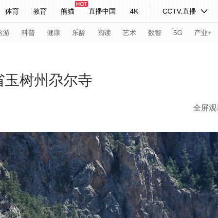
体育
教育
熊猫
直播中国
4K
CCTV.直播
式妙语
主持人
下载央视影音
热解读
天天学习
旅游
科普
健康
乐龄
阅读
艺术
数智
5G
产业+
纪录片网
国家大剧院
大型活动
省玉树州尕尔寺
全屏观
科技
法治
文娱
人物
公益
图片
习式妙语
央视快评
央视网评
光华锐评
锋面
频道
VR/AR
4K专区
全景新闻
请入列
人生第一次
人生第二次
年冬奥会
CBA
NBA
中超
国足
国际足球
网球
综
体育江湖
文化体育
冰雪道路
足球道路