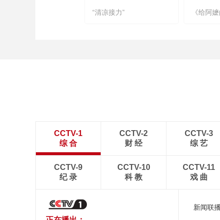
“清凉接力”
《给阿嬷
CCTV-1
CCTV-2
CCTV-3
综 合
财 经
综 艺
CCTV-9
CCTV-10
CCTV-11
纪 录
科 教
戏 曲
新闻联
正在播出：