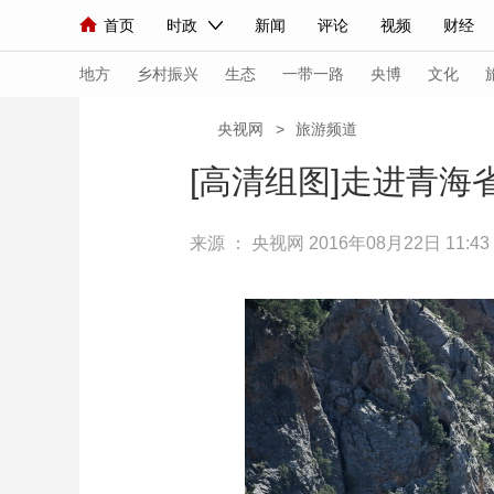
首页
时政
新闻
评论
视频
财经
人民领袖习近平
直播
海外频道
片库
iPanda
栏目大全
联播+
English
中国领导人
节目单
Монгол
听音
央视快评
微视频
习
地方
乡村振兴
生态
一带一路
央博
文化
央视网
>
旅游频道
总台春晚
网络春晚
共产党员网
秧纪录
[高清组图]走进青海
来源 ：
央视网
2016年08月22日 11:43
新闻
国内
国际
评论
经济
军事
人民领袖习近平
联播+
热解读
天天学习
视频
小央视频
小央直播
直播中国
熊猫
现场
前线
比划
快看
蓝海中国
新兵
体育
直播
竞猜
2026年世界杯
2026
VIP会员
CCTV奥林匹克频道
生活体育大会