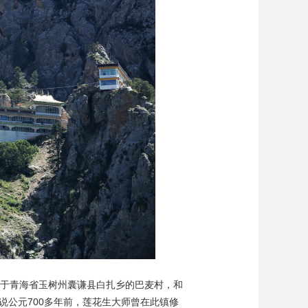
艺术
汽车
数智
5G
产业+
时尚
天气
才艺
网展
央央好物
位于青海省玉树州囊谦县白扎乡的巴麦村，和
传说公元700多年前，莲花生大师曾在此镇修