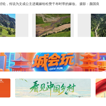
经轮，传说为文成公主进藏嫁给松赞干布时带的嫁妆。 摄影：颜国良