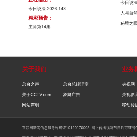
今日说
今日说法-2026-143
人与自
精彩预告：
秘境之
主角第14集
关于我们
业务
总台之声
总台总经理室
央视网
关于CCTV.com
象舞广告
央视影
网站声明
移动传
互联网新闻信息服务许可证10120170003
网上传播视听节目许可证号01