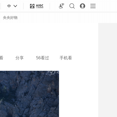
中
央央好物
看
分享
56看过
手机看
合体育
亚冬会