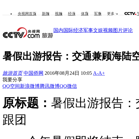
央视网首页
新闻
视频
经济
体育
军事
更多
国内
国际
经济
军事
文娱
视频
图片
评论
暑假出游报告：交通兼顾海陆空
旅游首页
中国侨网
2016年08月24日 10:05
A-
A+
我要分享
QQ空间
新浪微博
腾讯微博
QQ
微信
原标题：
暑假出游报告：
跟团