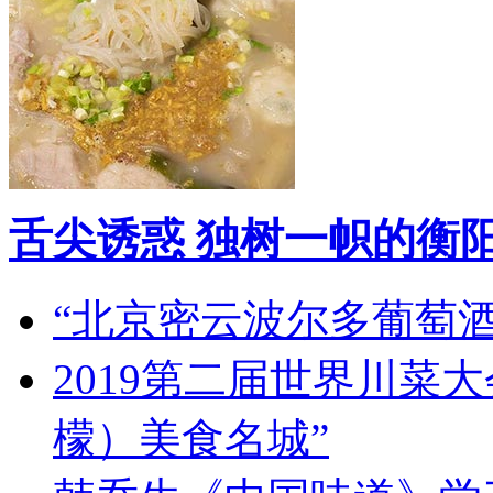
舌尖诱惑 独树一帜的衡
“北京密云波尔多葡萄
2019第二届世界川菜
檬）美食名城”