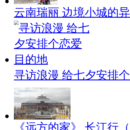
云南瑞丽 边境小城的
寻访浪漫 给七夕安排
《远方的家》 长江行（