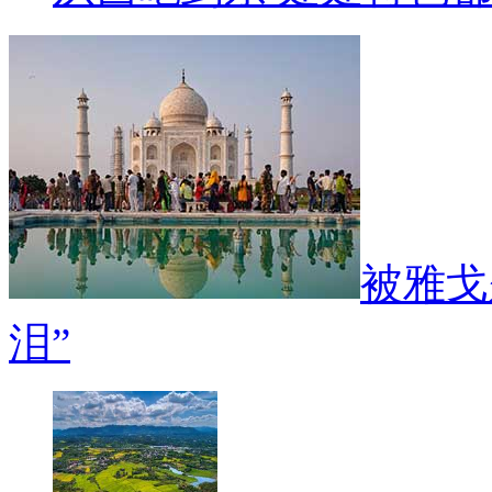
被雅戈
泪”