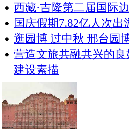
西藏·吉隆第二届国际
国庆假期7.82亿人次出游
逛园博 过中秋 邢台园
营造文旅共融共兴的良
建设素描