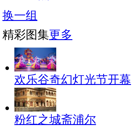
换一组
精彩图集
更多
欢乐谷奇幻灯光节开幕
粉红之城斋浦尔