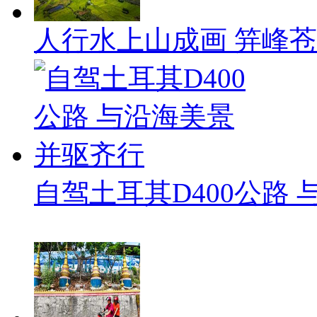
人行水上山成画 笄峰
自驾土耳其D400公路