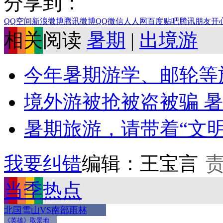
分享到：
QQ空间
新浪微博
腾讯微博
QQ
微信
人人网
百度贴吧
腾讯朋友
开
相关阅读
暑期
|
出境游
今年暑期游学、邮轮等
境外游被抢被盗被骗 
暑期旅游，请带着“文明
我要纠错
编辑：王宝言
当季热点
北国雪山VS南部雨林
《英雄》取景地