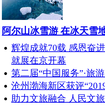
阿尔山冰雪游 在冰天雪
辉煌成就70载 感恩奋
就展在京开幕
第二届“中国服务”·旅
沧州渤海新区获评“20
助力文旅融合 人民文