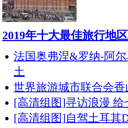
2019年十大最佳旅行地区
法国奥弗涅&罗纳-阿
土
世界旅游城市联合会香
[高清组图]寻访浪漫 
[高清组图]自驾土耳其