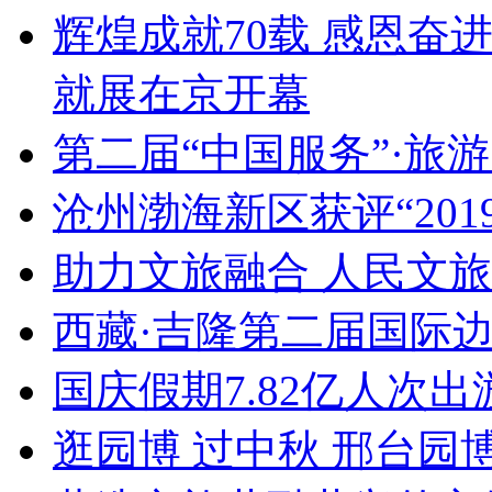
辉煌成就70载 感恩奋
就展在京开幕
第二届“中国服务”·旅
沧州渤海新区获评“20
助力文旅融合 人民文
西藏·吉隆第二届国际
国庆假期7.82亿人次出游
逛园博 过中秋 邢台园