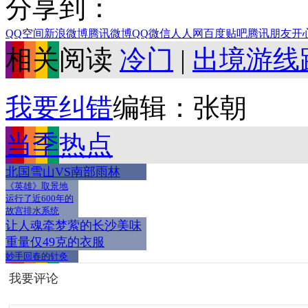
分享到：
QQ空间
新浪微博
腾讯微博
QQ
微信
人人网
百度贴吧
腾讯朋友
开
相关阅读
冷门
|
出境游线
我要纠错
编辑：张朝
当季热点
北国雪山VS南部雨林
《英雄》取景地
运行了近600年的
故宫排水系统
让人魂牵梦萦的长沙美味
重量仅49克的衣服
妙手回春的针灸