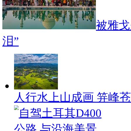
被雅戈
泪”
人行水上山成画 笄峰