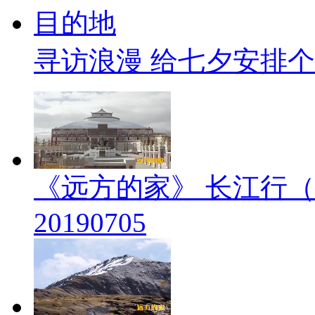
寻访浪漫 给七夕安排
《远方的家》 长江行（
20190705