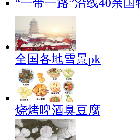
“一带一路”沿线40余
全国各地雪景pk
烧烤啤酒臭豆腐