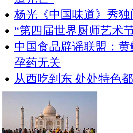
杨光《中国味道》秀独
“第四届世界厨师艺术节
中国食品辟谣联盟：黄
孕药无关
从西吃到东 处处特色