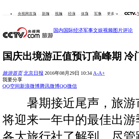
央视网首页
新闻
视频
经济
体育
军事
更多
国内
国际
经济
军事
文娱
视频
图片
评论
国庆出境游正值预订高峰期 冷
旅游首页
北京日报
2016年08月29日 10:34
A-
A+
我要分享
QQ空间
新浪微博
腾讯微博
QQ
微信
暑期接近尾声，旅游市
将迎来一年中的最佳出游
各大旅行社了解到，尽管