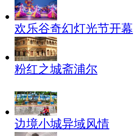
欢乐谷奇幻灯光节开幕
粉红之城斋浦尔
边境小城异域风情