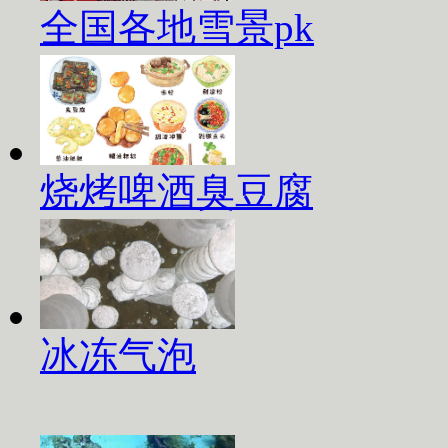
全国各地雪景pk
烧烤啤酒臭豆腐
冰冻气泡