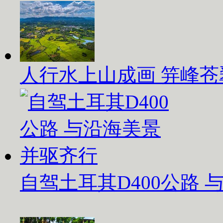
人行水上山成画 笄峰苍
自驾土耳其D400公路