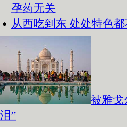
孕药无关
从西吃到东 处处特色都
被雅戈
泪”