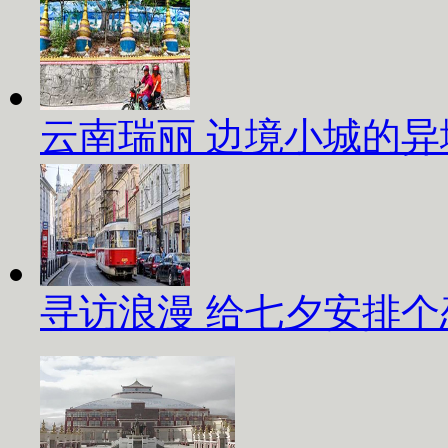
云南瑞丽 边境小城的异
寻访浪漫 给七夕安排