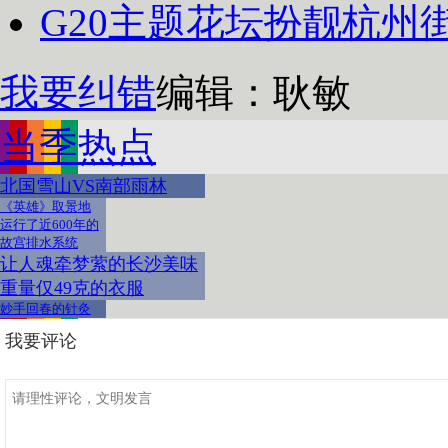
G20主题花坛扮靓杭州
我要纠错
编辑：耿敏
当季热点
北国雪山VS南部雨林
《英雄》取景地
运行了近600年的
故宫排水系统
让人魂牵梦萦的长沙美味
重量仅49克的衣服
妙手回春的针灸