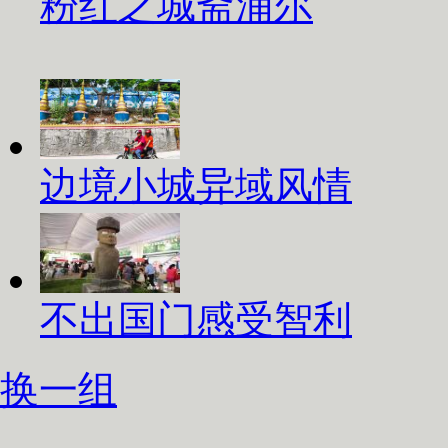
粉红之城斋浦尔
边境小城异域风情
不出国门感受智利
换一组