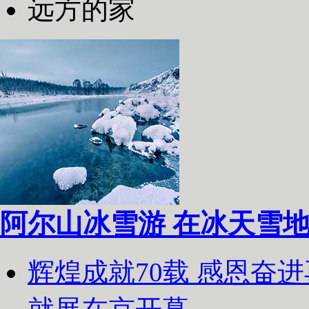
远方的家
阿尔山冰雪游 在冰天雪
辉煌成就70载 感恩奋