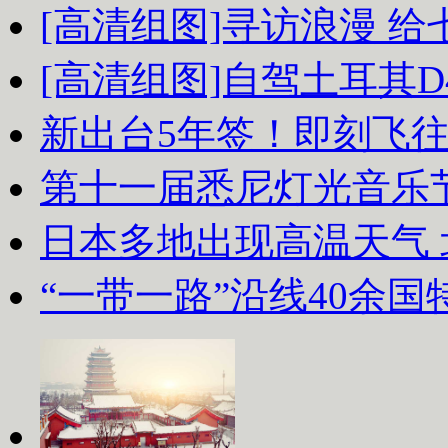
[高清组图]寻访浪漫 
[高清组图]自驾土耳其D
新出台5年签！即刻飞
第十一届悉尼灯光音乐
日本多地出现高温天气
“一带一路”沿线40余