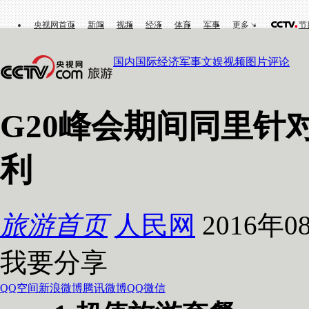
央视网首页
新闻
视频
经济
体育
军事
更多
节
国内
国际
经济
军事
文娱
视频
图片
评论
G20峰会期间同里针
利
旅游首页
人民网
2016年08
我要分享
QQ空间
新浪微博
腾讯微博
QQ
微信