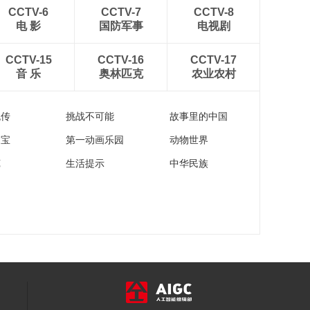
00:28:31
CCTV-6
CCTV-7
CCTV-8
《西藏诱惑》
电 影
国防军事
电视剧
20160726 读书之美
00:28:33
CCTV-15
CCTV-16
CCTV-17
音 乐
奥林匹克
农业农村
《西藏诱惑》
20160725 放羊生
00:28:23
流传
挑战不可能
故事里的中国
家宝
第一动画乐园
动物世界
苑
生活提示
中华民族