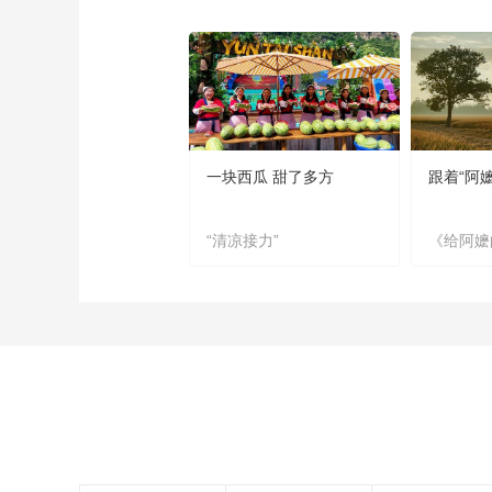
一块西瓜 甜了多方
跟着“阿
“清凉接力”
《给阿嬷