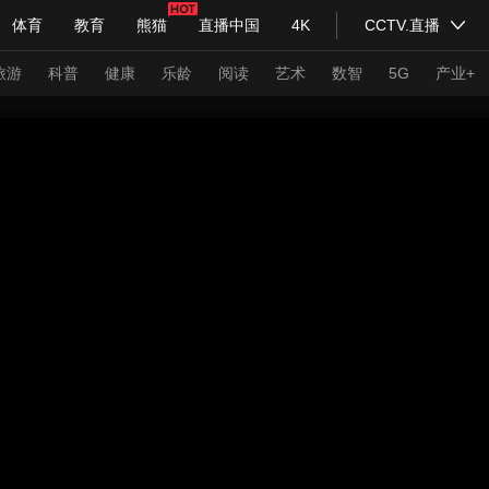
体育
教育
熊猫
直播中国
4K
CCTV.直播
式妙语
主持人
下载央视影音
热解读
天天学习
旅游
科普
健康
乐龄
阅读
艺术
数智
5G
产业+
纪录片网
国家大剧院
大型活动
科技
法治
文娱
人物
公益
图片
习式妙语
央视快评
央视网评
光华锐评
锋面
频道
VR/AR
4K专区
全景新闻
请入列
人生第一次
人生第二次
年冬奥会
CBA
NBA
中超
国足
国际足球
网球
综
体育江湖
文化体育
冰雪道路
足球道路