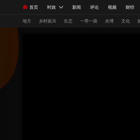
首页
时政
新闻
评论
视频
财经
人民领袖习近平
直播
海外频道
片库
iPanda
栏目大全
联播+
English
中国领导人
节目单
Монгол
听音
央视快评
微视频
习
地方
乡村振兴
生态
一带一路
央博
文化
总台春晚
网络春晚
共产党员网
秧纪录
新闻
国内
国际
评论
经济
军事
人民领袖习近平
联播+
热解读
天天学习
视频
小央视频
小央直播
直播中国
熊猫
现场
前线
比划
快看
蓝海中国
新兵
体育
直播
竞猜
2026年世界杯
2026
VIP会员
CCTV奥林匹克频道
生活体育大会