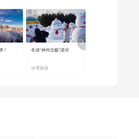
《西藏诱惑》
20160803 隆子的自
然之美
00:28:42
《西藏诱惑》藏香的
味道 20160802
00:28:01
牌！
冬游“神州北极”漠河
宜居宜业又宜游
《西藏诱惑》扎扎草
原 20160801
冰雪旅游
农文旅融合
00:28:40
《西藏诱惑》神奇的
普兰 20160729
00:28:09
《西藏诱惑》牦牛骨
魅影 20160728
00:28:45
《西藏诱惑》
20160727 拉萨堆谐
传承队