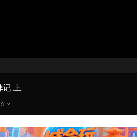
央博
非遗
文化
旅游
科普
健康
乐龄
阅读
云起
超级工厂
智敬中国
全民健康
颜选攻略
海洋
热播榜
总台企业白名单
碑记 上
简介