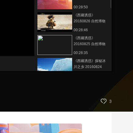
记 上
00:28:50
艺术
汽车
数智
5G
产业+
《西藏诱惑》
时尚
天气
才艺
网展
央央好物
20160826 自然博物
馆奇妙旅程（下）
00:28:46
《西藏诱惑》
20160825 自然博物
馆奇妙旅程（上）
00:28:35
《西藏诱惑》探秘冰
川之乡 20160824
00:28:12
《西藏诱惑》
20160823 小木碗 大
生意
00:28:45
3
《西藏诱惑》
20160822 旋木成碗
00:28:13
《西藏诱惑》