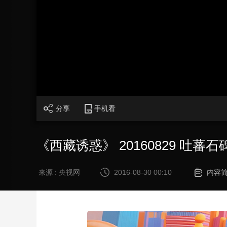
财经
教育
乡村振兴
生态环境
一带一路
大国智造
大国展会
大国保险
云顶对话
CCTV.节目官网
直播
节目单
栏目
片库
分享
手机看
《西藏诱惑》 20160829 吐蕃石
来源 : 央视网
2016-08-30 00:10
内容