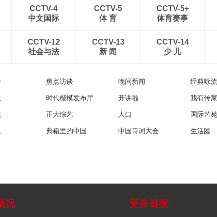
CCTV-4
CCTV-5
CCTV-5+
中文国际
体 育
体育赛事
CCTV-12
CCTV-13
CCTV-14
社会与法
新 闻
少 儿
播
焦点访谈
晚间新闻
经典咏
法
时代楷模发布厅
开讲啦
我有传
然
正大综艺
人口
国际艺
眼
典籍里的中国
中国诗词大会
生活圈
概况
更多链接