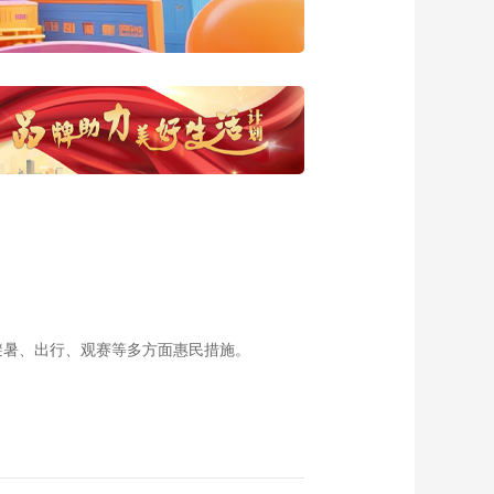
20160819 嘎朗遗址
00:28:39
《西藏诱惑》
20160818 一口石锅
连天下
00:28:14
《西藏诱惑》
20160817 凿石成锅
00:28:37
《西藏诱惑》
20160816 望果飘香
（二）
00:28:15
《西藏诱惑》
20160815 望果飘香
避暑、出行、观赛等多方面惠民措施。
（一）
00:28:40
《西藏诱惑》律动雅
砻 白玛旺堆
20160812
00:28:13