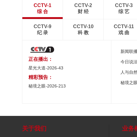
CCTV-1
CCTV-2
CCTV-3
综 合
财 经
综 艺
CCTV-9
CCTV-10
CCTV-11
纪 录
科 教
戏 曲
新闻联
正在播出：
今日说
星光大道-2026-43
人与自
精彩预告：
秘境之
秘境之眼-2026-213
关于我们
业务