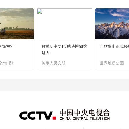
嬷”游潮汕
触摸历史文化 感受博物馆
四姑娘山正式授
魅力
的情书》
传承人类文明
世界地质公园