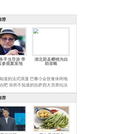
推荐
杀手当导游 带
湖北郧县樱桃沟自
客参观案发地
助攻略
知道的法式浪漫 巴黎小众饮食休闲地
点吧 你所不知道的拉萨四大另类玩法
推荐