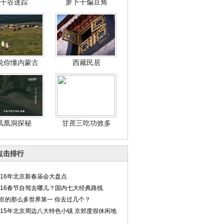
干谷迷踪
萝卜干煸豆角
说你懂内蒙古
西藏民居
凤凰洞探秘
甘蔗三吃功效多
点击排行
016年北京新春庙会大盘点
016春节自驾去哪儿？国内七大经典路线
京的那么多世界第一 你去过几个？
015年北京周边八大特色小镇 京郊度假休闲地