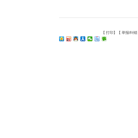
【
打印
】【
举报/纠错