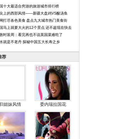
国十大最适合穷游的旅游城市排行榜
尖上的西部风情——新疆大盘鸡VS酸汤鱼
网打尽各色美食 盘点九大城市热门美食街
国马上就要大火的12个景点 还不趁现在快去
敦时装周：看完再也不说英国菜难吃了
水就是不老丹 探秘中国五大长寿之乡
推荐
归姐妹风情
委内瑞拉国花