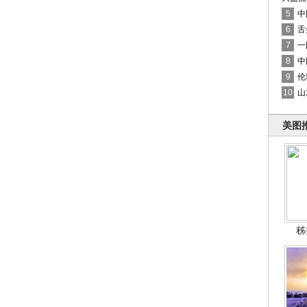
5
中
6
舌
7
一
8
中
9
伦
10
山
美图
秭