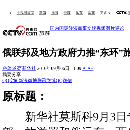
央视网首页
新闻
视频
经济
体育
军事
更多
国内
国际
经济
军事
文娱
视频
图片
评论
俄联邦及地方政府力推“东环”
旅游首页
新华社
2016年09月06日 11:09
A-
A+
我要分享
QQ空间
新浪微博
腾讯微博
QQ
微信
原标题：
新华社莫斯科9月3日专