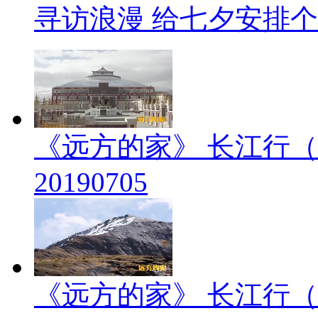
寻访浪漫 给七夕安排
《远方的家》 长江行（
20190705
《远方的家》 长江行（