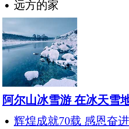
远方的家
阿尔山冰雪游 在冰天雪
辉煌成就70载 感恩奋