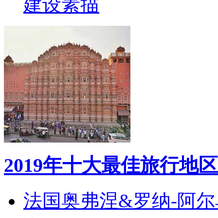
建设素描
2019年十大最佳旅行地区
法国奥弗涅&罗纳-阿