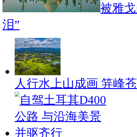
被雅戈
泪”
人行水上山成画 笄峰