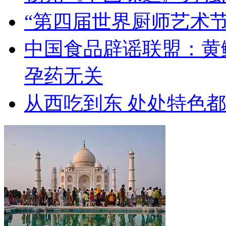
“第四届世界厨师艺术节
中国食品辟谣联盟：黄
孕药无关
从西吃到东 处处特色