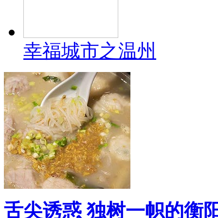
幸福城市之温州
舌尖诱惑 独树一帜的衡