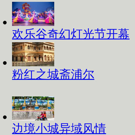
欢乐谷奇幻灯光节开幕
粉红之城斋浦尔
边境小城异域风情