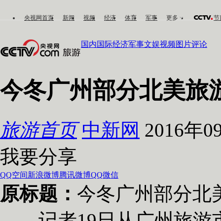
央视网首页
新闻
视频
经济
体育
军事
更多
节
国内
国际
经济
军事
文娱
视频
图片
评论
今冬广州部分北美旅
旅游首页
中新网
2016年09
我要分享
QQ空间
新浪微博
腾讯微博
QQ
微信
原标题：
今冬广州部分北
记者19日从广州旅游市