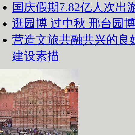
国庆假期7.82亿人次出游
逛园博 过中秋 邢台园
营造文旅共融共兴的良
建设素描