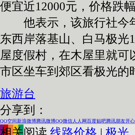
便宜近12000元，价格跌幅
他表示，该旅行社今年新
东西岸落基山、白马极光1
屋度假村，在木屋里就可
市区坐车到郊区看极光的时
旅游台
分享到：
QQ空间
新浪微博
腾讯微博
QQ
微信
人人网
百度贴吧
腾讯朋友
开心
相关阅读
线路价格
|
极光