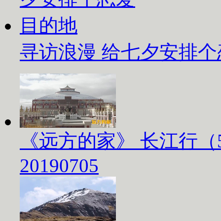
寻访浪漫 给七夕安排
《远方的家》 长江行（
20190705