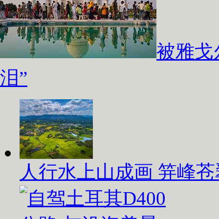
被雅戈
泪”
人行水上山成画 笄峰苍