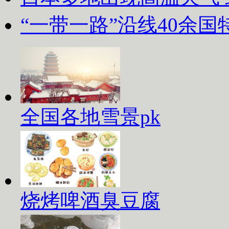
“一带一路”沿线40余
全国各地雪景pk
烧烤啤酒臭豆腐