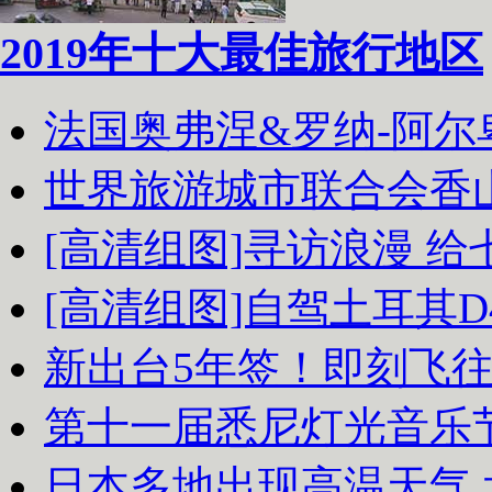
2019年十大最佳旅行地区
法国奥弗涅&罗纳-阿
世界旅游城市联合会香
[高清组图]寻访浪漫 
[高清组图]自驾土耳其D
新出台5年签！即刻飞
第十一届悉尼灯光音乐
日本多地出现高温天气