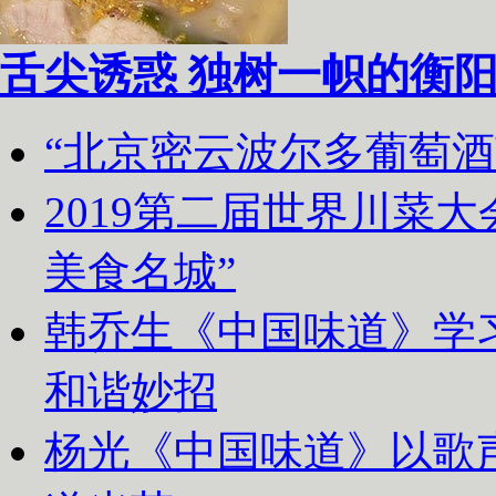
舌尖诱惑 独树一帜的衡
“北京密云波尔多葡萄
2019第二届世界川菜
美食名城”
韩乔生《中国味道》学习
和谐妙招
杨光《中国味道》以歌声