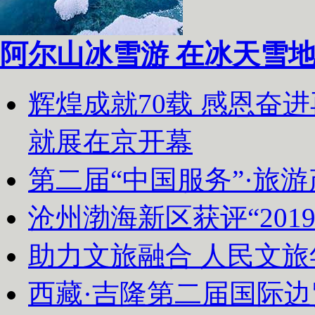
阿尔山冰雪游 在冰天雪
辉煌成就70载 感恩奋
就展在京开幕
第二届“中国服务”·旅
沧州渤海新区获评“20
助力文旅融合 人民文
西藏·吉隆第二届国际