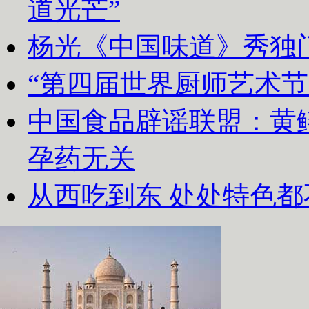
道光芒”
杨光《中国味道》秀独
“第四届世界厨师艺术节
中国食品辟谣联盟：黄
孕药无关
从西吃到东 处处特色都