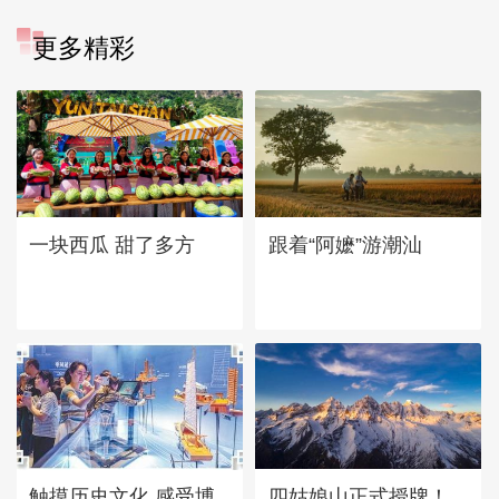
更多精彩
一块西瓜 甜了多方
跟着“阿嬷”游潮汕
四姑娘山正式授牌！
触摸历史文化 感受博