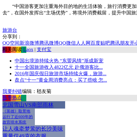
“中国游客更加注重海外目的地的生活体验，旅行消费更加理
去”，在国外发挥出“主场优势”，将境外消费截留，提升中国
旅游台
分享到：
QQ空间
新浪微博
腾讯微博
QQ
微信
人人网
百度贴吧
腾讯朋友
开
相关阅读
Laox
|
支付宝
中国出境游持续火热 “东盟风情”渐成新宠
十一全国旅游收入4822亿元 赴俄游客比...
2016年国庆假日旅游市场持续火爆，旅游...
盘点“十一”黄金周消费亮点：买了些啥 怎...
我要纠错
编辑：嵇友菊
当季热点
北国雪山VS南部雨林
《英雄》取景地
运行了近600年的
故宫排水系统
让人魂牵梦萦的长沙美味
重量仅49克的衣服