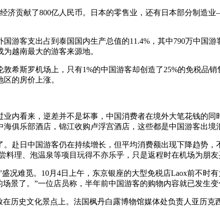
济贡献了800亿人民币。日本的零售业，还有日本部分制造业
。
客支出占到泰国国内生产总值的11.4%，其中790万中国游
成为越南最大的游客来源地。
伦敦希斯罗机场上，只有1%的中国游客却创造了25%的免税品销
地区的房价上涨。
不过业内看来，逆差并不是坏事，中国消费者在境外大笔花钱的
中海俱乐部酒店，锦江收购卢浮宫酒店，这些都是中国游客出境
赴日中国游客仍在持续增长，但平均消费额出现下降趋势，不再
、尝料理、泡温泉等项目玩得不亦乐乎，只是返程时在机场为朋友
盛况难觅。10月4日上午，东京银座的大型免税店Laox前不时
的场景了。”一位店员称，半年前中国游客的购物内容就已发生
在历史文化景点上。法国枫丹白露博物馆媒体处负责人亚历克西