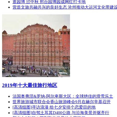
逛园博 过中秋 邢台园博园成网红打卡地
营造文旅共融共兴的良好生态 沧州推动大运河文化带建
2019年十大最佳旅行地区
法国奥弗涅&罗纳-阿尔卑斯大区：全球绝佳的滑雪乐土
世界旅游城市联合会香山旅游峰会9月在赫尔辛基召开
[高清组图]寻访浪漫 给七夕安排个恋爱目的地
[高清组图]自驾土耳其D400公路 与沿海美景并驱齐行