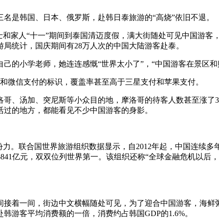
是韩国、日本、俄罗斯，赴韩日泰旅游的“高烧”依旧不退。
和家人“十一”期间到泰国清迈度假，满大街随处可见中国游客，
局统计，国庆期间有28万人次的中国大陆游客赴泰。
的小学老师，她连连感慨“世界太小了”，“中国游客在景区和
和微信支付的标识，覆盖率甚至高于三星支付和苹果支付。
、汤加、突尼斯等小众目的地，摩洛哥的待客人数甚至涨了35
活过的地方，都能看见不少中国游客的身影。
力。联合国世界旅游组织数据显示，自2012年起，中国连续多
已达6841亿元，双双位列世界第一。该组织还称“全球金融危机
着一间，街边中文横幅随处可见，为了迎合中国游客，海鲜粥店
韩游客平均消费额的一倍，消费约占韩国GDP的1.6%。