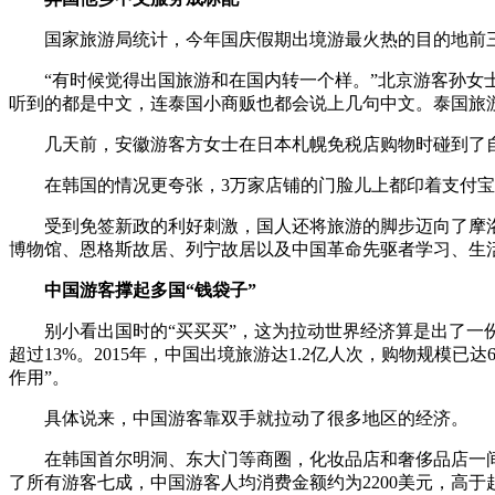
国家旅游局统计，今年国庆假期出境游最火热的目的地前三名
“有时候觉得出国旅游和在国内转一个样。”北京游客孙女士
听到的都是中文，连泰国小商贩也都会说上几句中文。泰国旅游
几天前，安徽游客方女士在日本札幌免税店购物时碰到了自己
在韩国的情况更夸张，3万家店铺的门脸儿上都印着支付宝
受到免签新政的利好刺激，国人还将旅游的脚步迈向了摩洛哥
博物馆、恩格斯故居、列宁故居以及中国革命先驱者学习、生
中国游客撑起多国“钱袋子”
别小看出国时的“买买买”，这为拉动世界经济算是出了一份
超过13%。2015年，中国出境旅游达1.2亿人次，购物规模
作用”。
具体说来，中国游客靠双手就拉动了很多地区的经济。
在韩国首尔明洞、东大门等商圈，化妆品店和奢侈品店一间接
了所有游客七成，中国游客人均消费金额约为2200美元，高于赴