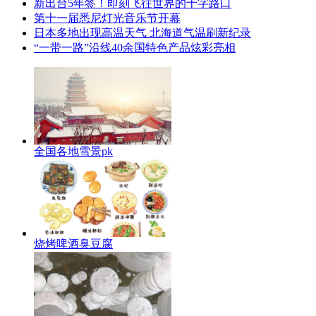
新出台5年签！即刻飞往世界的十字路口
第十一届悉尼灯光音乐节开幕
日本多地出现高温天气 北海道气温刷新纪录
“一带一路”沿线40余国特色产品炫彩亮相
全国各地雪景pk
烧烤啤酒臭豆腐