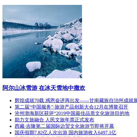
阿尔山冰雪游 在冰天雪地中撒欢
辉煌成就70载 感恩奋进再出发——甘南藏族自治州成就
第二届“中国服务”·旅游产品创新大会12月在博鳌召开
沧州渤海新区获评“2019中国最佳品质文化旅游目的地
助力文旅融合 人民文旅年票正式发布
西藏·吉隆第二届国际边贸文化旅游节即将开幕
国庆假期7.82亿人次出游 国内旅游收入6497.1亿