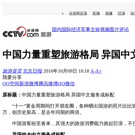
央视网首页
新闻
视频
经济
体
国内
国际
经济
军事
文娱
视频
图片
评论
中国力量重塑旅游格局 异国中
旅游首页
北京日报
2016年10月09日 10:18
A-
A+
我要分享
QQ空间
新浪微博
腾讯微博
QQ
微信
原标题：
中国力量重塑旅游格局 异国中文服务成标配
“十一”黄金周期间打开朋友圈，各种晒出国游的照片比比皆是
万，创历史新高，是去年同期的两倍。
中国游客纷至沓来，其强大的旅游消费能力掀起巨浪，不仅从
异国他乡中文服务成标配