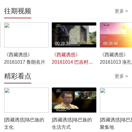
往期视频
更多 >
00:28:45
00:28:39
00:28:46
《西藏诱惑》
《西藏诱惑》
《西藏诱惑》
20161017 鲁朗名片
20161014 巴吉村
20161013 洛
的“巨人”
精彩看点
更多 >
00:10:12
00:09:30
00:07:59
[西藏诱惑]珞巴族的
[西藏诱惑]珞巴族的
[西藏诱惑]珞巴
文化
生活方式
聚集地