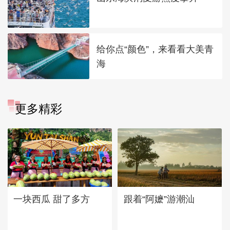
给你点“颜色”，来看看大美青
海
更多精彩
一块西瓜 甜了多方
跟着“阿嬷”游潮汕