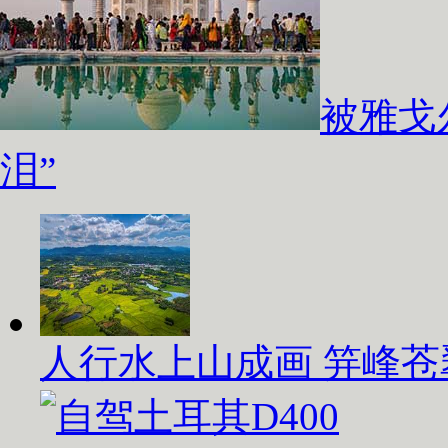
被雅戈
泪”
人行水上山成画 笄峰苍