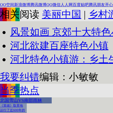
QQ空间
新浪微博
腾讯微博
QQ
微信
人人网
百度贴吧
腾讯朋友
开心
相关阅读
美丽中国
|
乡村
风景如画 京郊十大特色
河北欲建百座特色小镇
河北特色小镇游：乡土
我要纠错
编辑：小敏敏
当季热点
北国雪山VS南部雨林
《英雄》取景地
运行了近600年的