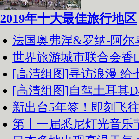
2019年十大最佳旅行地区
法国奥弗涅&罗纳-阿
世界旅游城市联合会香
[高清组图]寻访浪漫 
[高清组图]自驾土耳其D
新出台5年签！即刻飞
第十一届悉尼灯光音乐