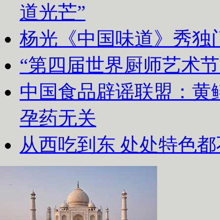
道光芒”
杨光《中国味道》秀独
“第四届世界厨师艺术节
中国食品辟谣联盟：黄
孕药无关
从西吃到东 处处特色都