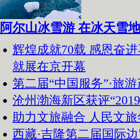
阿尔山冰雪游 在冰天雪
辉煌成就70载 感恩奋
就展在京开幕
第二届“中国服务”·旅
沧州渤海新区获评“20
助力文旅融合 人民文
西藏·吉隆第二届国际