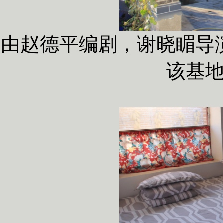
由赵德平编剧，谢晓睸导演
该基