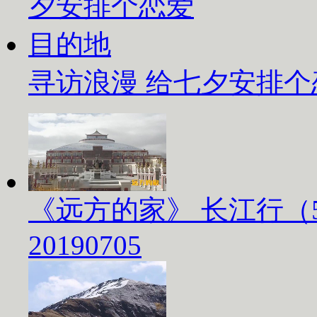
寻访浪漫 给七夕安排
《远方的家》 长江行（
20190705