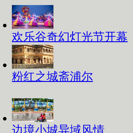
欢乐谷奇幻灯光节开幕
粉红之城斋浦尔
边境小城异域风情