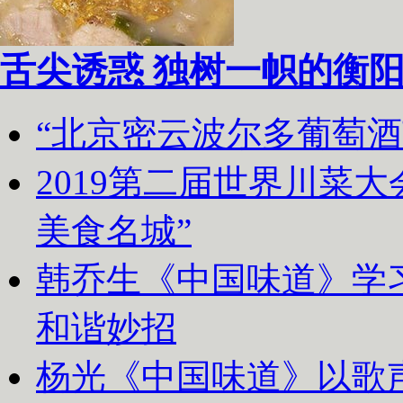
舌尖诱惑 独树一帜的衡
“北京密云波尔多葡萄
2019第二届世界川菜
美食名城”
韩乔生《中国味道》学习
和谐妙招
杨光《中国味道》以歌声