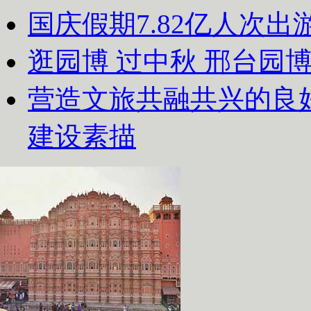
国庆假期7.82亿人次出游
逛园博 过中秋 邢台园
营造文旅共融共兴的良
建设素描