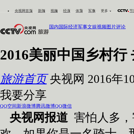
央视网首页
新闻
视频
经济
体育
军事
更多
节
国内
国际
经济
军事
文娱
视频
图片
评论
2016美丽中国乡村行
旅游首页
央视网 2016年10
我要分享
QQ空间
新浪微博
腾讯微博
QQ
微信
央视网报道
害怕人多，
欢，如果你是一名骑士，