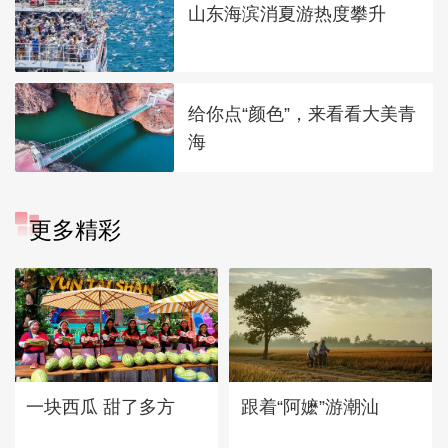
山东海滨消夏游热度攀升
给你点“颜色”，来看看大美青
海
更多精彩
一块西瓜 甜了多方
跟着“阿嬷”游潮汕