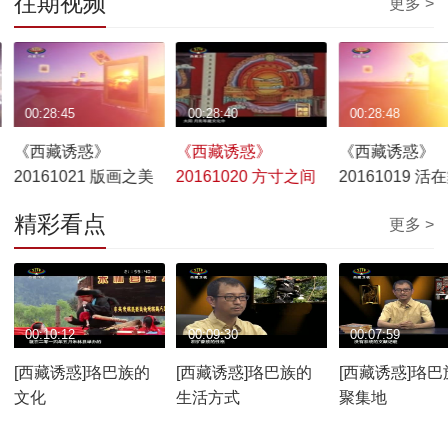
往期视频
更多 >
00:28:45
00:28:40
00:28:48
《西藏诱惑》
《西藏诱惑》
《西藏诱惑》
20161021 版画之美
20161020 方寸之间
20161019 活
精彩看点
更多 >
00:10:12
00:09:30
00:07:59
[西藏诱惑]珞巴族的
[西藏诱惑]珞巴族的
[西藏诱惑]珞巴
文化
生活方式
聚集地