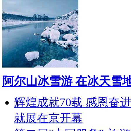
阿尔山冰雪游 在冰天雪
辉煌成就70载 感恩奋
就展在京开幕