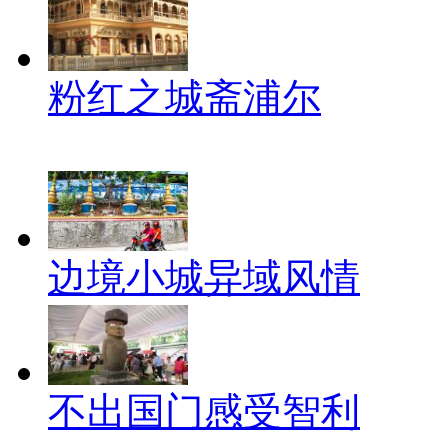
粉红之城斋浦尔
边境小城异域风情
不出国门感受智利