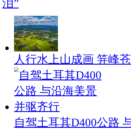
泪”
人行水上山成画 笄峰
自驾土耳其D400公路