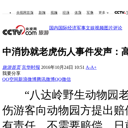
央视网首页
新闻
视频
经济
体育
军事
更多
国内
国际
经济
军事
文娱
视频
图片
评论
中消协就老虎伤人事件发声：
旅游首页
京华时报
2016年10月24日 10:51
A-
A+
我要分享
QQ空间
新浪微博
腾讯微博
QQ
微信
“八达岭野生动物园老虎
伤游客向动物园方提出赔
有责任，不需要赔偿。日