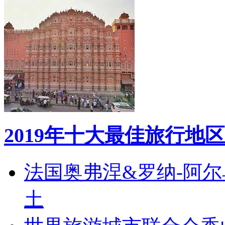
2019年十大最佳旅行地区
法国奥弗涅&罗纳-阿
土