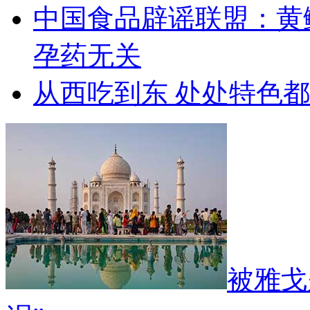
中国食品辟谣联盟：黄
孕药无关
从西吃到东 处处特色
被雅戈