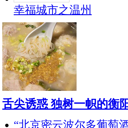
幸福城市之温州
舌尖诱惑 独树一帜的衡
“北京密云波尔多葡萄