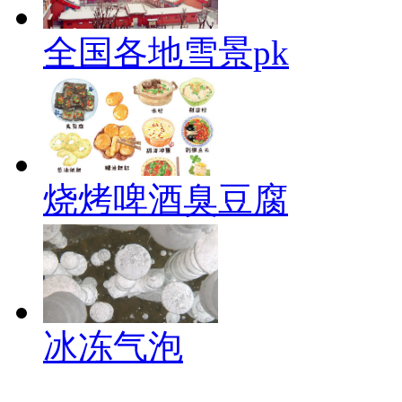
全国各地雪景pk
烧烤啤酒臭豆腐
冰冻气泡