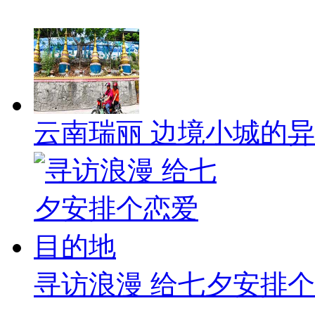
云南瑞丽 边境小城的
寻访浪漫 给七夕安排