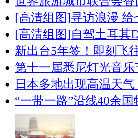
世界旅游城市联合会香
[高清组图]寻访浪漫 
[高清组图]自驾土耳其
新出台5年签！即刻飞
第十一届悉尼灯光音乐
日本多地出现高温天气
“一带一路”沿线40余