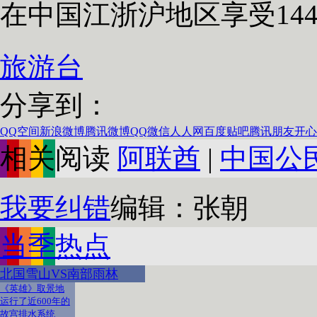
在中国江浙沪地区享受14
旅游台
分享到：
QQ空间
新浪微博
腾讯微博
QQ
微信
人人网
百度贴吧
腾讯朋友
开心
相关阅读
阿联酋
|
中国公
我要纠错
编辑：张朝
当季热点
北国雪山VS南部雨林
《英雄》取景地
运行了近600年的
故宫排水系统