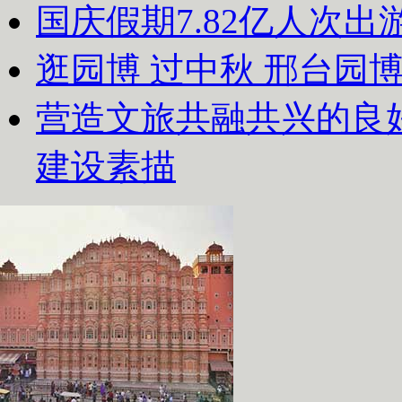
国庆假期7.82亿人次出游
逛园博 过中秋 邢台园
营造文旅共融共兴的良
建设素描