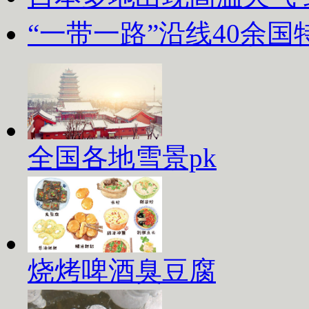
“一带一路”沿线40余
全国各地雪景pk
烧烤啤酒臭豆腐