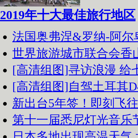
2019年十大最佳旅行地区
法国奥弗涅&罗纳-阿
世界旅游城市联合会香
[高清组图]寻访浪漫 
[高清组图]自驾土耳其D
新出台5年签！即刻飞
第十一届悉尼灯光音乐
日本多地出现高温天气