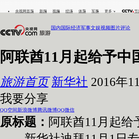
央视网首页
新闻
视频
经济
体育
军事
更多
节
国内
国际
经济
军事
文娱
视频
图片
评论
阿联酋11月起给予中
旅游首页
新华社
2016年11
我要分享
QQ空间
新浪微博
腾讯微博
QQ
微信
原标题：
阿联酋11月起
新华社迪拜11月1日专