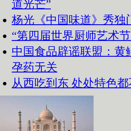
道光芒”
杨光《中国味道》秀独
“第四届世界厨师艺术节
中国食品辟谣联盟：黄
孕药无关
从西吃到东 处处特色都