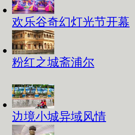
欢乐谷奇幻灯光节开幕
粉红之城斋浦尔
边境小城异域风情