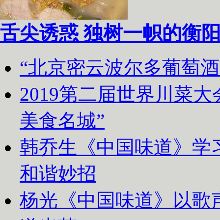
舌尖诱惑 独树一帜的衡
“北京密云波尔多葡萄
2019第二届世界川菜
美食名城”
韩乔生《中国味道》学习
和谐妙招
杨光《中国味道》以歌声