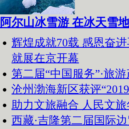
阿尔山冰雪游 在冰天雪
辉煌成就70载 感恩奋
就展在京开幕
第二届“中国服务”·旅
沧州渤海新区获评“20
助力文旅融合 人民文
西藏·吉隆第二届国际