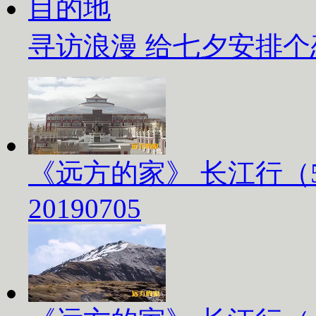
寻访浪漫 给七夕安排
《远方的家》 长江行（
20190705