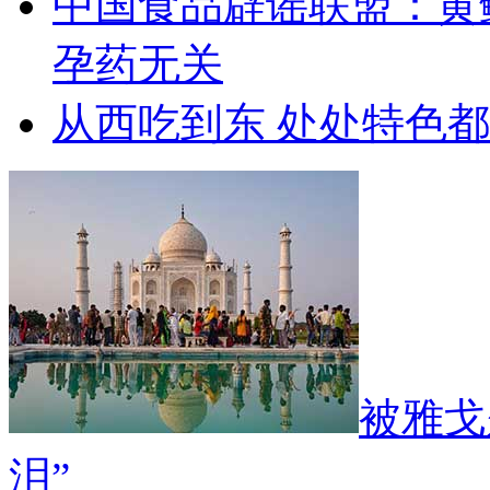
中国食品辟谣联盟：黄
孕药无关
从西吃到东 处处特色
被雅戈
泪”