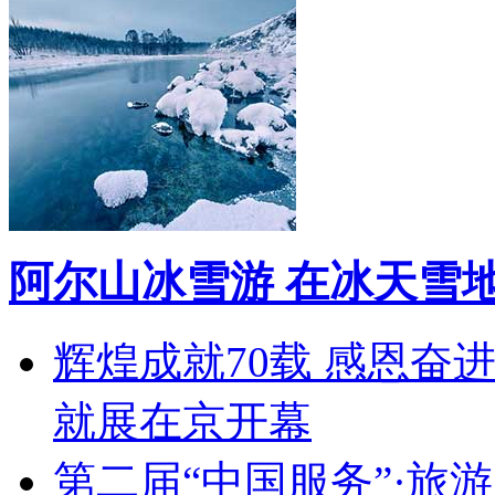
阿尔山冰雪游 在冰天雪
辉煌成就70载 感恩奋
就展在京开幕
第二届“中国服务”·旅