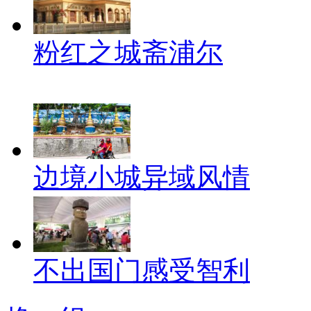
粉红之城斋浦尔
边境小城异域风情
不出国门感受智利