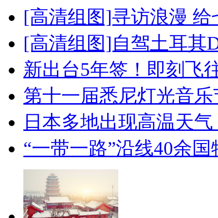
[高清组图]寻访浪漫 
[高清组图]自驾土耳其
新出台5年签！即刻飞
第十一届悉尼灯光音乐
日本多地出现高温天气
“一带一路”沿线40余