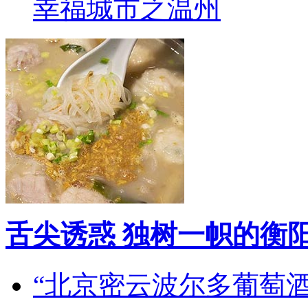
幸福城市之温州
舌尖诱惑 独树一帜的衡
“北京密云波尔多葡萄