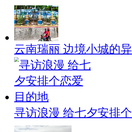
云南瑞丽 边境小城的
寻访浪漫 给七夕安排