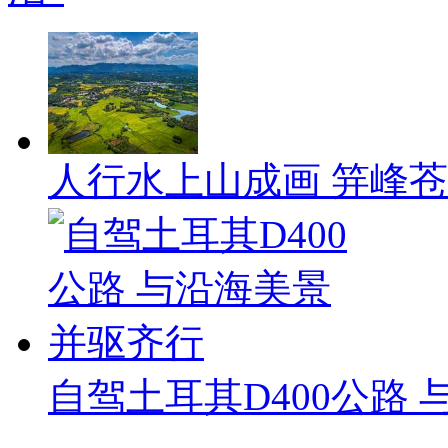
人行水上山成画 笄峰
自驾土耳其D400公路