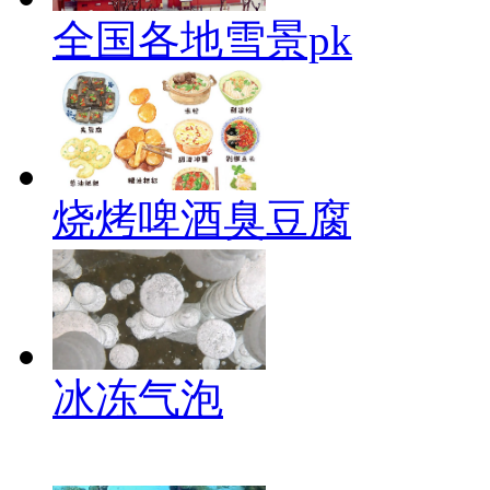
全国各地雪景pk
烧烤啤酒臭豆腐
冰冻气泡