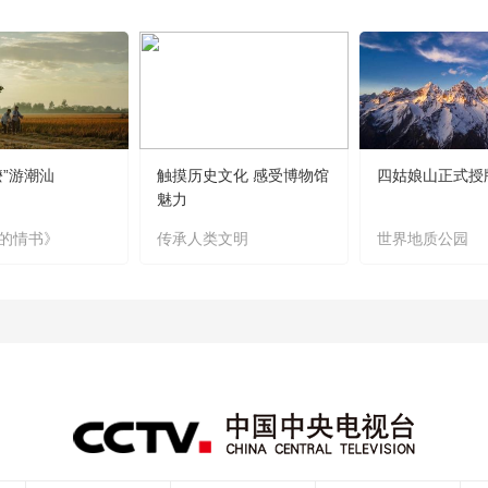
嬷”游潮汕
触摸历史文化 感受博物馆
四姑娘山正式授
魅力
的情书》
传承人类文明
世界地质公园