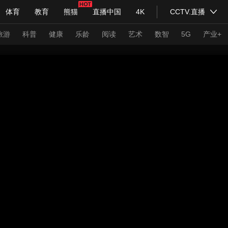
体育
教育
熊猫
直播中国
4K
CCTV.直播
式妙语
主持人
下载央视影音
热解读
天天学习
旅游
科普
健康
乐龄
阅读
艺术
数智
5G
产业+
纪录片网
国家大剧院
大型活动
科技
法治
文娱
人物
公益
图片
习式妙语
央视快评
央视网评
光华锐评
锋面
频道
VR/AR
4K专区
全景新闻
请入列
人生第一次
人生第二次
年冬奥会
CBA
NBA
中超
国足
国际足球
网球
综
体育江湖
文化体育
冰雪道路
足球道路