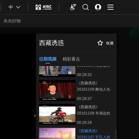
00:28:33
中
《西藏诱惑》
20161114 泥火传承
央央好物
00:28:31
《西藏诱惑》
20161111 巴日瀑天
西藏诱惑
收藏
《西藏诱惑》
正在播放
梯
00:28:35
20161107 手艺人的信仰
往期视频
精彩看点
《西藏诱惑》
20161110 海拔最高
的乡镇
00:28:32
《西藏诱惑》
20161109 舞动人生-
加永江村
00:28:37
《西藏诱惑》
20161108 羊湖边的
绿宝石
合体育
亚冬会
00:28:28
《西藏诱惑》
20161107 手艺人的