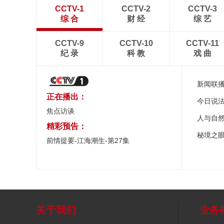
CCTV-1
CCTV-2
CCTV-3
综 合
财 经
综 艺
CCTV-9
CCTV-10
CCTV-11
纪 录
科 教
戏 曲
新闻联
正在播出：
今日说
焦点访谈
人与自
精彩预告：
秘境之
前情提要-江海潮生-第27集
关于我们
业务