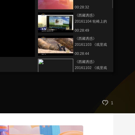
信仰
00:28:32
艺术
汽车
数智
5G
产业+
《西藏诱惑》
时尚
天气
才艺
网展
央央好物
20161104 轮椅上的
文化传承
00:28:49
《西藏诱惑》
20161103 《戏里戏
外》 第四集 平凡之路
00:28:44
《西藏诱惑》
20161102 《戏里戏
外》 第三集 心灵共舞
00:28:42
《西藏诱惑》
20161101 《戏里戏
外》 第二集 经典演绎
00:28:44
1
《西藏诱惑》
20161031 《戏里戏
外》 第一集 梦幻雪域
00:28:38
《西藏诱惑》