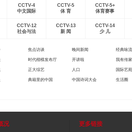
CCTV-4
CCTV-5
CCTV-5+
中文国际
体 育
体育赛事
CCTV-12
CCTV-13
CCTV-14
社会与法
新 闻
少 儿
播
焦点访谈
晚间新闻
经典咏
法
时代楷模发布厅
开讲啦
我有传
然
正大综艺
人口
国际艺
眼
典籍里的中国
中国诗词大会
生活圈
概况
更多链接