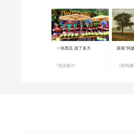
一块西瓜 甜了多方
跟着“阿
“清凉接力”
《给阿嬷