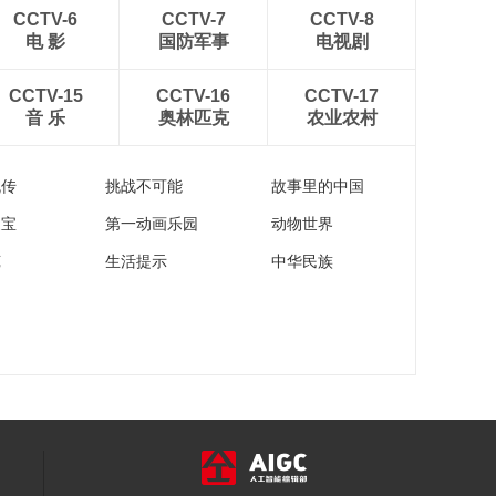
00:28:38
CCTV-6
CCTV-7
CCTV-8
《西藏诱惑》
电 影
国防军事
电视剧
20161004 德白的创
业梦
00:28:33
CCTV-15
CCTV-16
CCTV-17
音 乐
奥林匹克
农业农村
《西藏诱惑》
20161003 走向世界
的藏族手工
00:28:29
流传
挑战不可能
故事里的中国
家宝
第一动画乐园
动物世界
苑
生活提示
中华民族