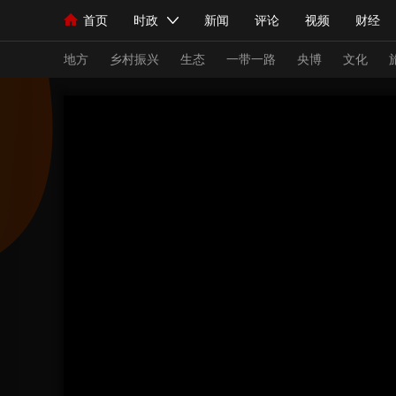
首页
时政
新闻
评论
视频
财经
人民领袖习近平
直播
海外频道
片库
iPanda
栏目大全
联播+
English
中国领导人
节目单
Монгол
听音
央视快评
微视频
习
地方
乡村振兴
生态
一带一路
央博
文化
总台春晚
网络春晚
共产党员网
秧纪录
新闻
国内
国际
评论
经济
军事
人民领袖习近平
联播+
热解读
天天学习
视频
小央视频
小央直播
直播中国
熊猫
现场
前线
比划
快看
蓝海中国
新兵
体育
直播
竞猜
2026年世界杯
2026
VIP会员
CCTV奥林匹克频道
生活体育大会