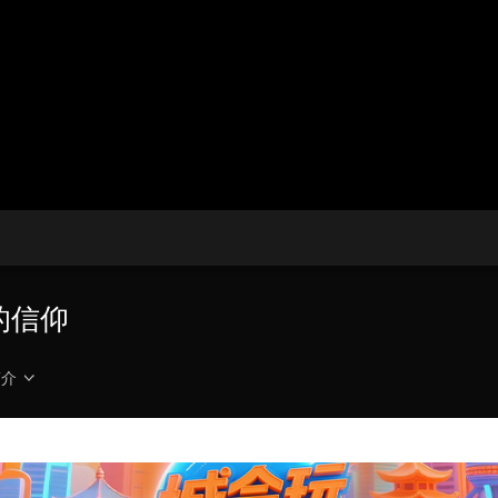
央博
非遗
文化
旅游
科普
健康
乐龄
阅读
云起
超级工厂
智敬中国
全民健康
颜选攻略
海洋
热播榜
总台企业白名单
人的信仰
简介