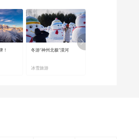
《西藏诱惑》
20161012 秘境遗珍
00:28:36
《西藏诱惑》
20161011 果谐舞者
的手工艺
00:28:45
牌！
冬游“神州北极”漠河
宜居宜业又宜游
《西藏诱惑》
20161010 达隆集市
冰雪旅游
农文旅融合
00:28:45
《西藏诱惑》
20161007 我有暖阳
书香
00:28:29
《西藏诱惑》
20161006 大麦和她
的三重门
00:28:50
《西藏诱惑》
20161005 六弦情缘
弦动京城