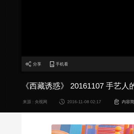
财经
教育
乡村振兴
生态环境
一带一路
大国智造
大国展会
大国保险
云顶对话
CCTV.节目官网
直播
节目单
栏目
片库
分享
手机看
《西藏诱惑》 20161107 手艺
来源 : 央视网
2016-11-08 02:17
内容