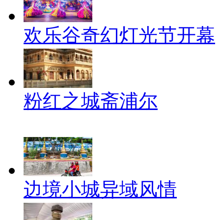
欢乐谷奇幻灯光节开幕
粉红之城斋浦尔
边境小城异域风情