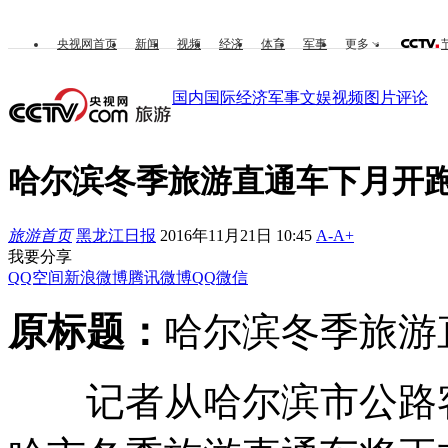
央视网首页
新闻
视频
经济
体育
军事
更多
国内
国际
经济
军事
文娱
视频
图片
评论
哈尔滨冬季旅游直通车下月开跑
旅游首页
黑龙江日报
2016年11月21日 10:45
A-
A+
我要分享
QQ空间
新浪微博
腾讯微博
QQ
微信
原标题：
哈尔滨冬季旅游
记者从哈尔滨市公路客运