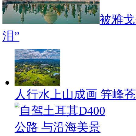
被雅戈
泪”
人行水上山成画 笄峰