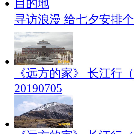
寻访浪漫 给七夕安排
《远方的家》 长江行（
20190705