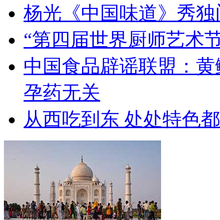
杨光《中国味道》秀独
“第四届世界厨师艺术节
中国食品辟谣联盟：黄
孕药无关
从西吃到东 处处特色