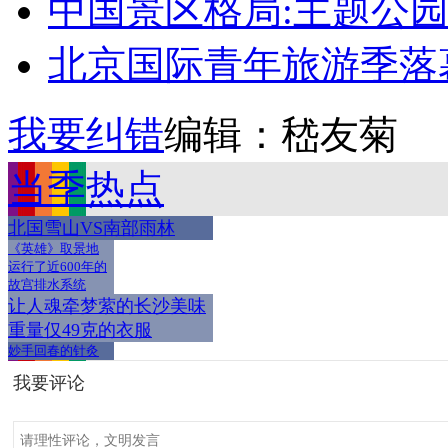
中国景区格局:主题公园人
北京国际青年旅游季落
我要纠错
编辑：嵇友菊
当季热点
北国雪山VS南部雨林
《英雄》取景地
运行了近600年的
故宫排水系统
让人魂牵梦萦的长沙美味
重量仅49克的衣服
妙手回春的针灸