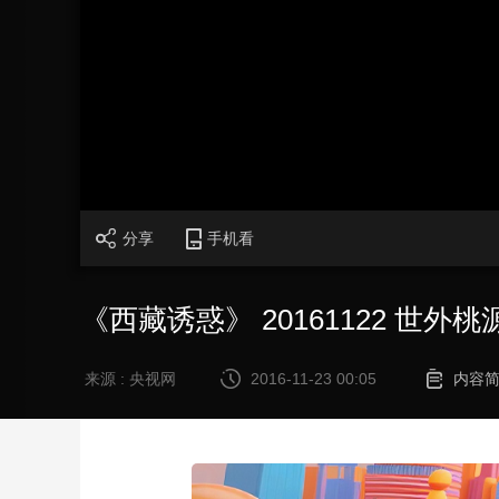
财经
教育
乡村振兴
生态环境
一带一路
大国智造
大国展会
大国保险
云顶对话
CCTV.节目官网
直播
节目单
栏目
片库
分享
手机看
《西藏诱惑》 20161122 世外
来源 : 央视网
2016-11-23 00:05
内容