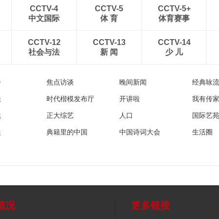
CCTV-4
CCTV-5
CCTV-5+
中文国际
体 育
体育赛事
CCTV-12
CCTV-13
CCTV-14
社会与法
新 闻
少 儿
播
焦点访谈
晚间新闻
经典咏
法
时代楷模发布厅
开讲啦
我有传
然
正大综艺
人口
国际艺
眼
典籍里的中国
中国诗词大会
生活圈
概况
更多链接