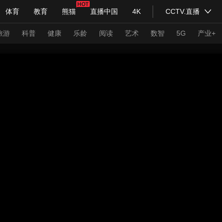
体育
教育
熊猫
直播中国
4K
CCTV.直播
式妙语
主持人
下载央视影音
热解读
天天学习
旅游
科普
健康
乐龄
阅读
艺术
数智
5G
产业+
纪录片网
国家大剧院
大型活动
科技
法治
文娱
人物
公益
图片
习式妙语
央视快评
央视网评
光华锐评
锋面
频道
VR/AR
4K专区
全景新闻
请入列
人生第一次
人生第二次
年冬奥会
CBA
NBA
中超
国足
国际足球
网球
综
体育江湖
文化体育
冰雪道路
足球道路