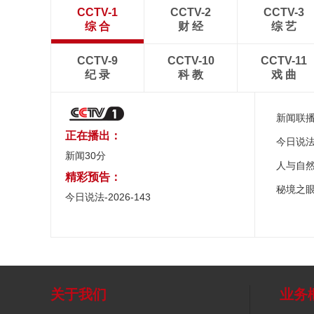
CCTV-1
CCTV-2
CCTV-3
综 合
财 经
综 艺
CCTV-9
CCTV-10
CCTV-11
纪 录
科 教
戏 曲
新闻联
正在播出：
今日说
新闻30分
人与自
精彩预告：
秘境之
今日说法-2026-143
关于我们
业务