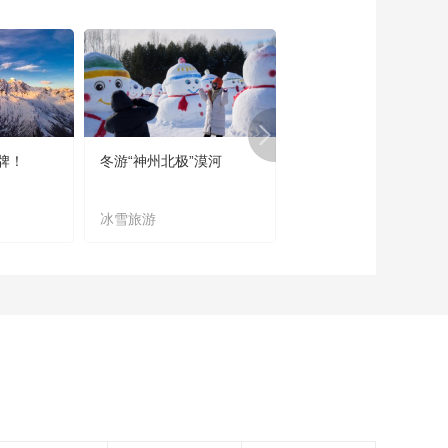
《西藏诱惑》
20161026 传承路上
的坚守
00:28:13
《西藏诱惑》
20161025 西藏防雷
00:28:28
牌！
冬游“神州北极”漠河
宜居宜业又宜游
《西藏诱惑》
20161024 陶之乡
冰雪旅游
农文旅融合
00:29:03
《西藏诱惑》
20161021 版画之美
00:28:45
《西藏诱惑》
20161020 方寸之间
00:28:40
《西藏诱惑》
20161019 活在舞台