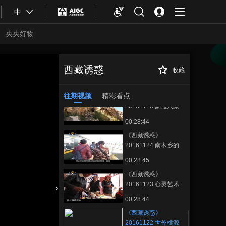
00:28:39
中
《西藏诱惑》
20161129 唐卡画师
央央好物
的英语梦
00:28:43
《西藏诱惑》
20161128 高原上的
西藏诱惑
收藏
《西藏诱惑》
正在播放
舞者
00:28:34
20161122 世外桃源的舞者
往期视频
精彩看点
《西藏诱惑》
20161125 象雄人家
00:28:44
《西藏诱惑》
20161124 南木乡的
手工阿佳们
00:28:45
《西藏诱惑》
20161123 心灵艺术
殿堂
合体育
亚冬会
00:28:44
《西藏诱惑》
20161122 世外桃源