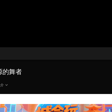
央博
非遗
文化
旅游
科普
健康
乐龄
阅读
云起
超级工厂
智敬中国
全民健康
颜选攻略
海洋
热播榜
总台企业白名单
桃源的舞者
简介