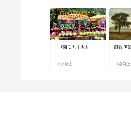
一块西瓜 甜了多方
跟着“阿
“清凉接力”
《给阿嬷