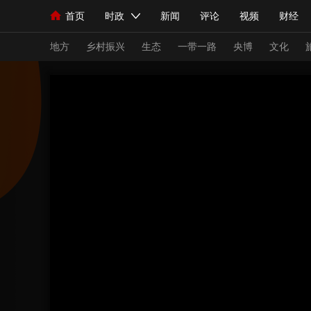
首页
时政
新闻
评论
视频
财经
人民领袖习近平
直播
海外频道
片库
iPanda
栏目大全
联播+
English
中国领导人
节目单
Монгол
听音
央视快评
微视频
习
地方
乡村振兴
生态
一带一路
央博
文化
总台春晚
网络春晚
共产党员网
秧纪录
新闻
国内
国际
评论
经济
军事
人民领袖习近平
联播+
热解读
天天学习
视频
小央视频
小央直播
直播中国
熊猫
现场
前线
比划
快看
蓝海中国
新兵
体育
直播
竞猜
2026年世界杯
2026
VIP会员
CCTV奥林匹克频道
生活体育大会