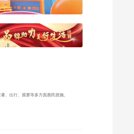
20161111 巴日瀑天
梯
00:28:35
《西藏诱惑》
20161110 海拔最高
的乡镇
00:28:32
《西藏诱惑》
20161109 舞动人生-
加永江村
00:28:37
《西藏诱惑》
20161108 羊湖边的
绿宝石
00:28:28
《西藏诱惑》
20161107 手艺人的
避暑、出行、观赛等多方面惠民措施。
信仰
00:28:32
《西藏诱惑》
20161104 轮椅上的
文化传承
00:28:49