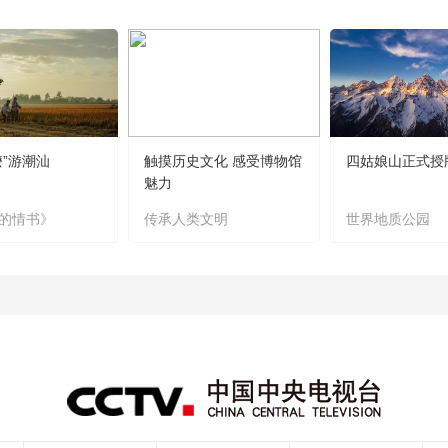
嬷”游潮汕
触摸历史文化 感受博物馆
四姑娘山正式授
魅力
的情书》
传承人类文明
世界地质公园