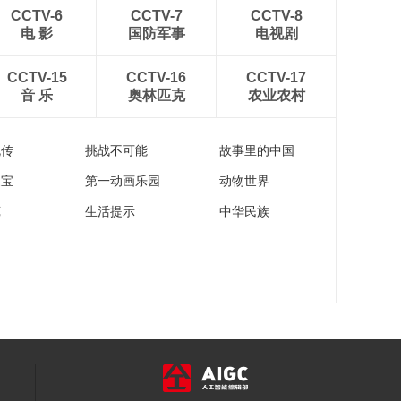
00:28:48
CCTV-6
CCTV-7
CCTV-8
《西藏诱惑》
电 影
国防军事
电视剧
20161018 远方的家
00:28:33
CCTV-15
CCTV-16
CCTV-17
音 乐
奥林匹克
农业农村
《西藏诱惑》
20161017 鲁朗名片
00:28:45
流传
挑战不可能
故事里的中国
家宝
第一动画乐园
动物世界
苑
生活提示
中华民族