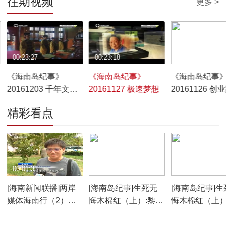
往期视频
更多 >
00:23:27
00:23:18
00:23:24
《海南岛纪事》
《海南岛纪事》
《海南岛纪事
20161203 千年文脉
20161127 极速梦想
20161126 创
文笔峰
的90后
精彩看点
00:01:33
00:15:00
00:05:11
[海南新闻联播]两岸
[海南岛纪事]生死无
[海南岛纪事]生
媒体海南行（2）：
悔木棉红（上）:黎定
悔木棉红（上）
探访琼岛美景 记录国
琦勇斗抢匪受伤
出没王下乡
际旅游岛新变化