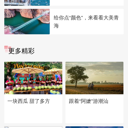
给你点“颜色”，来看看大美青
海
更多精彩
一块西瓜 甜了多方
跟着“阿嬷”游潮汕