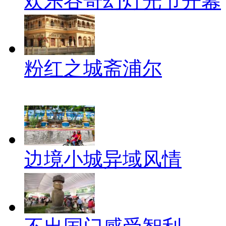
欢乐谷奇幻灯光节开幕
粉红之城斋浦尔
边境小城异域风情