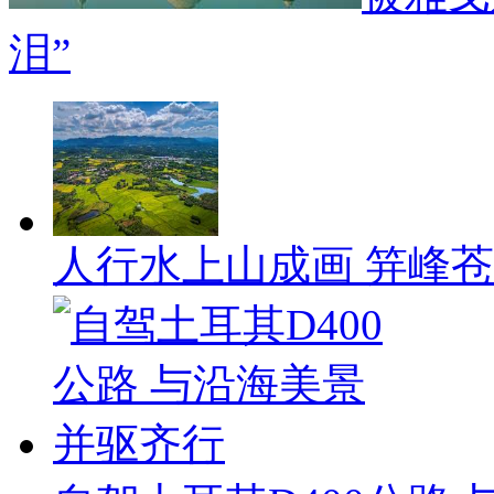
泪”
人行水上山成画 笄峰