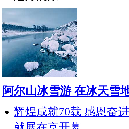
阿尔山冰雪游 在冰天雪
辉煌成就70载 感恩奋
就展在京开幕