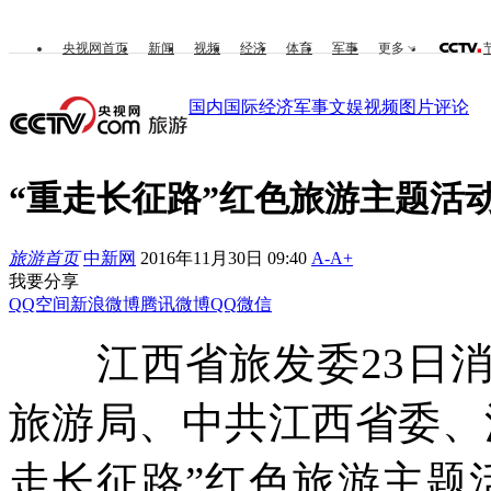
央视网首页
新闻
视频
经济
体育
军事
更多
国内
国际
经济
军事
文娱
视频
图片
评论
“重走长征路”红色旅游主题活动
旅游首页
中新网
2016年11月30日 09:40
A-
A+
我要分享
QQ空间
新浪微博
腾讯微博
QQ
微信
江西省旅发委23日消
旅游局、中共江西省委、
走长征路”红色旅游主题