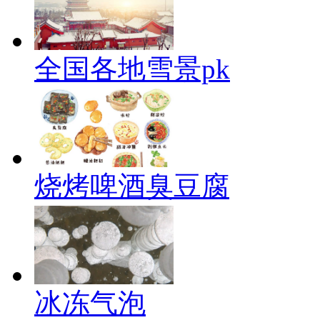
全国各地雪景pk
烧烤啤酒臭豆腐
冰冻气泡