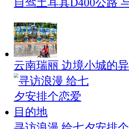
自驾土耳其D400公路
云南瑞丽 边境小城的
寻访浪漫 给七夕安排