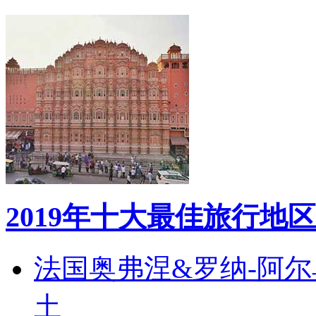
2019年十大最佳旅行地区
法国奥弗涅&罗纳-阿
土