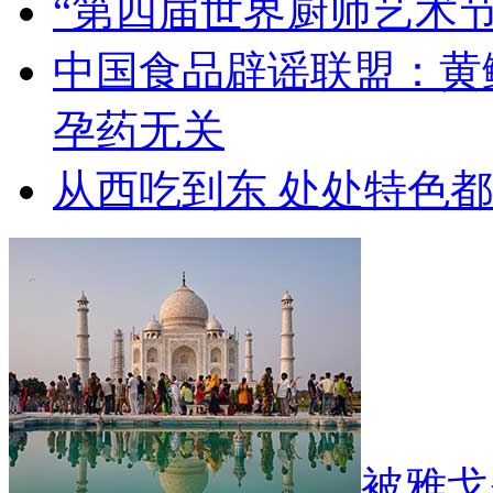
“第四届世界厨师艺术节
中国食品辟谣联盟：黄
孕药无关
从西吃到东 处处特色
被雅戈