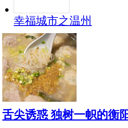
幸福城市之温州
舌尖诱惑 独树一帜的衡