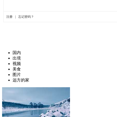
国内
出境
视频
美食
图片
远方的家