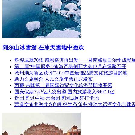
阿尔山冰雪游 在冰天雪地中撒欢
辉煌成就70载 感恩奋进再出发——甘南藏族自治州成就
第二届“中国服务”·旅游产品创新大会12月在博鳌召开
沧州渤海新区获评“2019中国最佳品质文化旅游目的地
助力文旅融合 人民文旅年票正式发布
西藏·吉隆第二届国际边贸文化旅游节即将开幕
国庆假期7.82亿人次出游 国内旅游收入6497.1亿
逛园博 过中秋 邢台园博园成网红打卡地
营造文旅共融共兴的良好生态 沧州推动大运河文化带建