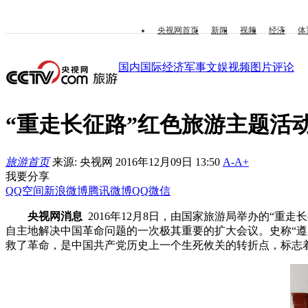
央视网首页
新闻
视频
经济
体
国内
国际
经济
军事
文娱
视频
图片
评论
“重走长征路”红色旅游主题活
旅游首页
来源: 央视网 2016年12月09日 13:50
A-
A+
我要分享
QQ空间
新浪微博
腾讯微博
QQ
微信
央视网消息
2016年12月8日，由国家旅游局举办的“重
自主地解决中国革命问题的一次极其重要的扩大会议。史称“
救了革命，是中国共产党历史上一个生死攸关的转折点，标志