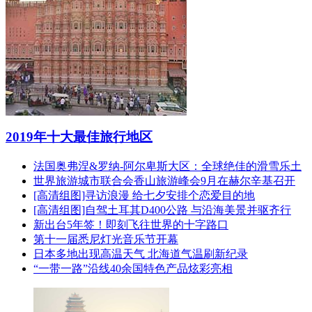
2019年十大最佳旅行地区
法国奥弗涅&罗纳-阿尔卑斯大区：全球绝佳的滑雪乐土
世界旅游城市联合会香山旅游峰会9月在赫尔辛基召开
[高清组图]寻访浪漫 给七夕安排个恋爱目的地
[高清组图]自驾土耳其D400公路 与沿海美景并驱齐行
新出台5年签！即刻飞往世界的十字路口
第十一届悉尼灯光音乐节开幕
日本多地出现高温天气 北海道气温刷新纪录
“一带一路”沿线40余国特色产品炫彩亮相