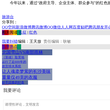
今年以来，通过“政府主导、企业主体、群众参与”的红色
旅游台
分享到：
QQ空间
新浪微博
腾讯微博
QQ
微信
人人网
百度贴吧
腾讯朋友
开
相关阅读
长征
|
红色
我要纠错
编辑：王天放
责任编辑：耿敏
当季热点
北国雪山VS南部雨林
《英雄》取景地
运行了近600年的
故宫排水系统
让人魂牵梦萦的长沙美味
重量仅49克的衣服
妙手回春的针灸