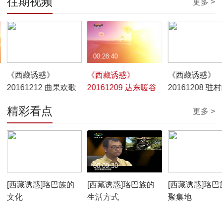
往期视频
更多 >
00:28:39
00:28:40
00:28:44
《西藏诱惑》
《西藏诱惑》
《西藏诱惑》
20161212 曲果欢歌
20161209 达东暖谷
20161208 驻
些事儿
精彩看点
更多 >
00:10:12
00:09:30
00:07:59
[西藏诱惑]珞巴族的
[西藏诱惑]珞巴族的
[西藏诱惑]珞巴
文化
生活方式
聚集地