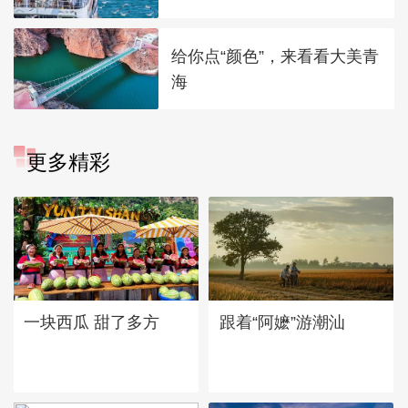
给你点“颜色”，来看看大美青
海
更多精彩
一块西瓜 甜了多方
跟着“阿嬷”游潮汕