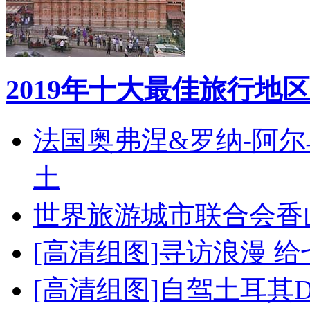
2019年十大最佳旅行地区
法国奥弗涅&罗纳-阿
土
世界旅游城市联合会香
[高清组图]寻访浪漫 
[高清组图]自驾土耳其