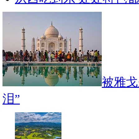
被雅戈
泪”