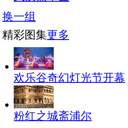
换一组
精彩图集
更多
欢乐谷奇幻灯光节开幕
粉红之城斋浦尔