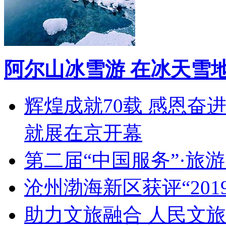
阿尔山冰雪游 在冰天雪
辉煌成就70载 感恩奋
就展在京开幕
第二届“中国服务”·旅
沧州渤海新区获评“20
助力文旅融合 人民文