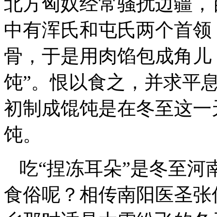
北方匈奴经常骚扰边疆，
中有浑氏和屯氏两个首领
骨，于是用肉馅包成角儿，
饨”。恨以食之，并求平
初制成馄饨是在冬至这一
饨。
吃“捏冻耳朵”是冬至
食俗呢？相传南阳医圣张