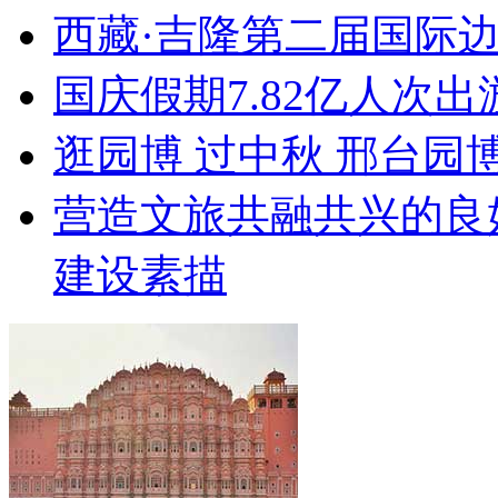
西藏·吉隆第二届国际
国庆假期7.82亿人次出游
逛园博 过中秋 邢台园
营造文旅共融共兴的良
建设素描