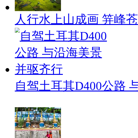
人行水上山成画 笄峰
自驾土耳其D400公路