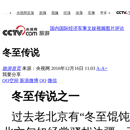
央视网首页
新闻
视频
经济
体育
军事
更多
国内
国际
经济
军事
文娱
视频
图片
评论
冬至传说
旅游首页
来源：央视网 2016年12月16日 11:03
A-
A+
我要分享
QQ空间
新浪微博
QQ
微信
冬至传说之一
过去老北京有“冬至馄