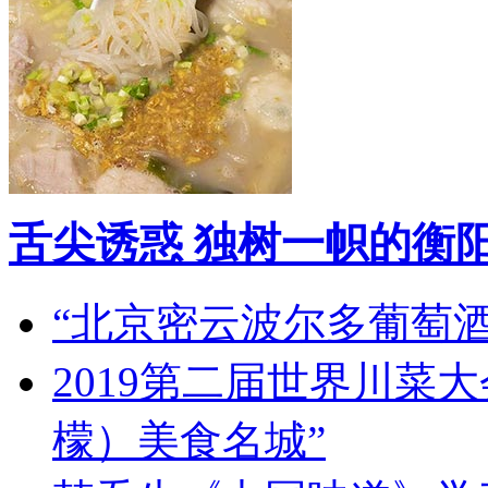
舌尖诱惑 独树一帜的衡
“北京密云波尔多葡萄
2019第二届世界川菜
檬）美食名城”