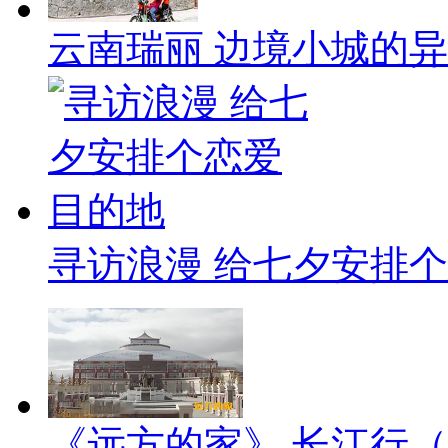
云南瑞丽 边境小城的
寻访浪漫 给七夕安排
《远方的家》 长江行（