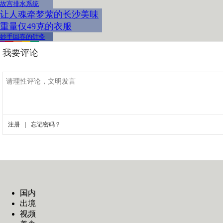
故宫排水系统
让人魂牵梦萦的长沙美味
重量仅49克的衣服
妙手回春的针灸
国内
出境
视频