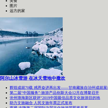
美食
图片
远方的家
阿尔山冰雪游 在冰天雪地中撒欢
辉煌成就70载 感恩奋进再出发——甘南藏族自治州成就展
第二届“中国服务”·旅游产品创新大会12月在博鳌召开
沧州渤海新区获评“2019中国最佳品质文化旅游目的地
助力文旅融合 人民文旅年票正式发布
西藏·吉隆第二届国际边贸文化旅游节即将开幕