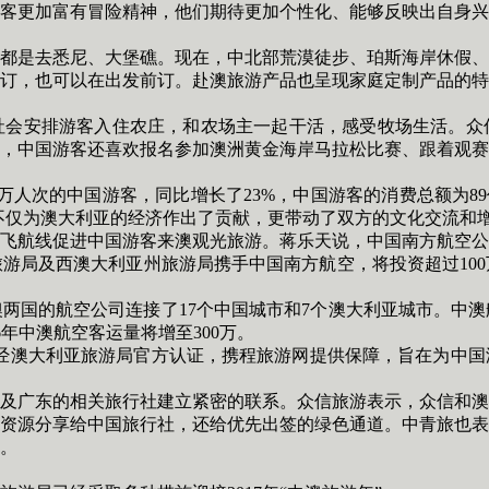
更加富有冒险精神，他们期待更加个性化、能够反映出自身兴
是去悉尼、大堡礁。现在，中北部荒漠徒步、珀斯海岸休假、
订，也可以在出发前订。赴澳旅游产品也呈现家庭定制产品的特
安排游客入住农庄，和农场主一起干活，感受牧场生活。众信
，中国游客还喜欢报名参加澳洲黄金海岸马拉松比赛、跟着观赛
06万人次的中国游客，同比增长了23%，中国游客的消费总额为
不仅为澳大利亚的经济作出了贡献，更带动了双方的文化交流和
航线促进中国游客来澳观光旅游。蒋乐天说，中国南方航空公
旅游局及西澳大利亚州旅游局携手中国南方航空，将投资超过10
国的航空公司连接了17个中国城市和7个澳大利亚城市。中澳
16年中澳航空客运量将增至300万。
经澳大利亚旅游局官方认证，携程旅游网提供保障，旨在为中国
广东的相关旅行社建立紧密的联系。众信旅游表示，众信和澳
资源分享给中国旅行社，还给优先出签的绿色通道。中青旅也表
。