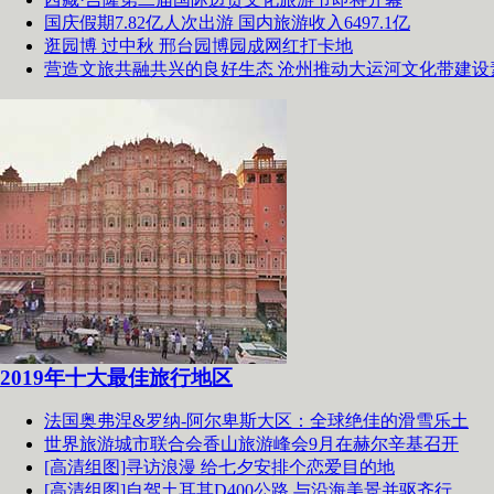
国庆假期7.82亿人次出游 国内旅游收入6497.1亿
逛园博 过中秋 邢台园博园成网红打卡地
营造文旅共融共兴的良好生态 沧州推动大运河文化带建设
2019年十大最佳旅行地区
法国奥弗涅&罗纳-阿尔卑斯大区：全球绝佳的滑雪乐土
世界旅游城市联合会香山旅游峰会9月在赫尔辛基召开
[高清组图]寻访浪漫 给七夕安排个恋爱目的地
[高清组图]自驾土耳其D400公路 与沿海美景并驱齐行