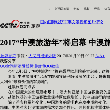
央视网首页
新闻
视频
经济
体
国内
国际
经济
军事
文娱
视频
图片
评论
2017“中澳旅游年”将启幕 中
旅游首页
来源：
人民日报海外版
2017年01月09日 09:27
A-
A+
我要分享
QQ空间
新浪微博
腾讯微博
QQ
微信
今年2月5日，“中澳旅游年”将在悉尼歌剧院盛大启幕，这将
随着“中澳旅游年”启动在即和签证利好政策的出台，越来越多
大利亚“最有价值的客源地”。
赴澳旅游亮点多
在中国庞大的出境游市场中，澳大利亚是中国游客重要的旅游
来，赴澳旅游的中国游客数量保持两位数增长，其中自由行的增长
除了游客数量的变化，中国游客的需求也在发生质的变化。众
精细。中国游客赴澳旅游的需求更加个性化、碎片化和注重体验