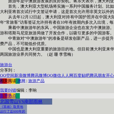
旅游年是中澳旅游发展的良好契机。蒋乐天表示，澳大利亚旅游
首先，澳大利亚大型机场将实施一系列中国服务计划。比如，
大利亚将首次试行中文签证申请，这是首次允许用非英文以外的
从去年12月12日起，澳大利亚对持有中国护照并在中国大陆申
年“常旅客”访客签证允许持有者在10年有效期内多次入出境，
乘着中澳旅游年的东风，中国旅游企业也在发力中澳旅游。众信
游和塔斯马尼亚旅游局做了开发合作，以吸引更多的中国游客。
中青旅对“中澳旅游年”的准备是研发创新产品，进一步提升
费产品，不可能低价优质。
中国也是澳大利亚重要的旅游目的地。但目前澳大利亚来华旅
两国旅游业界共同努力。（赵 珊 李雪梅）
旅游台
分享到：
QQ空间
新浪微博
腾讯微博
QQ
微信
人人网
百度贴吧
腾讯朋友
开心
相关阅读
澳网
|
旅游产品
我要纠错
编辑：李响
当季热点
北国雪山VS南部雨林
《英雄》取景地
运行了近600年的