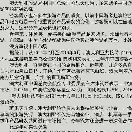
澳大利亚旅游局中国区总经理蒋乐天认为，越来越多中国游客
游客的新兴选择。
游客需求也在催生旅游产品的质变。以前中国游客赴澳旅游都
品和服务就是一个很重要的产品研发的变化，游客既可以在当地
及家人，这部分产品成长也特别快。
近年来，体验类、参与类的旅游产品越来越多。比如旅行社会
游、自驾游、主题户外游都成为中国游客赴澳旅游的亮点。此外
澳方重视中国市场
据统计，从2015年7月至2016年6月，澳大利亚共接待了1
大利亚旅游局董事总经理约翰·奥沙利文表示，近年来中国游客
澳大利亚一直重视在中国的旅游推介。近年来，开通多条直飞
自去年12月12日起，开通广州至阿德莱德直飞航班。澳大利亚
南方航空“珀斯—广州”的直飞航班业务。
澳大利亚中国总商会航空专业委员会主席张笑西表示，中澳两
市场。2015年，中澳航空客运量达240万，同比增长13.5%，20
“澳大利亚旅游国家馆”已于去年11月1日正式上线。该页面
澳旅游。
蒋乐天介绍，澳大利亚旅游局未来将持续关注与北京、上海及
享新的旅游资源。澳大利亚不仅把当地企业、酒店、机票等一手
求和产品研发共同进行市场推广。今年双方还会进一步深化合作
旅游年可实现双赢