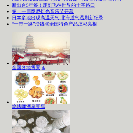
新出台5年签！即刻飞往世界的十字路口
第十一届悉尼灯光音乐节开幕
日本多地出现高温天气 北海道气温刷新纪录
“一带一路”沿线40余国特色产品炫彩亮相
全国各地雪景pk
烧烤啤酒臭豆腐