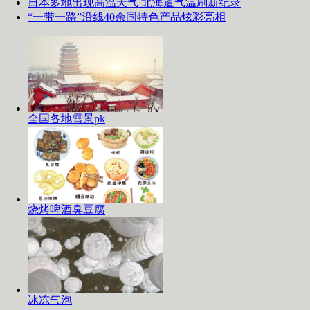
日本多地出现高温天气 北海道气温刷新纪录
“一带一路”沿线40余国特色产品炫彩亮相
全国各地雪景pk
烧烤啤酒臭豆腐
冰冻气泡