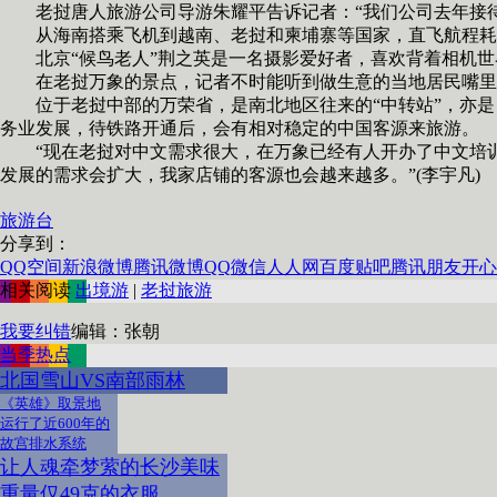
老挝唐人旅游公司导游朱耀平告诉记者：“我们公司去年接待
从海南搭乘飞机到越南、老挝和柬埔寨等国家，直飞航程耗时
北京“候鸟老人”荆之英是一名摄影爱好者，喜欢背着相机世
在老挝万象的景点，记者不时能听到做生意的当地居民嘴里嘣出
位于老挝中部的万荣省，是南北地区往来的“中转站”，亦是
务业发展，待铁路开通后，会有相对稳定的中国客源来旅游。
“现在老挝对中文需求很大，在万象已经有人开办了中文培训
发展的需求会扩大，我家店铺的客源也会越来越多。”(李宇凡)
旅游台
分享到：
QQ空间
新浪微博
腾讯微博
QQ
微信
人人网
百度贴吧
腾讯朋友
开心
相关阅读
出境游
|
老挝旅游
我要纠错
编辑：张朝
当季热点
北国雪山VS南部雨林
《英雄》取景地
运行了近600年的
故宫排水系统
让人魂牵梦萦的长沙美味
重量仅49克的衣服