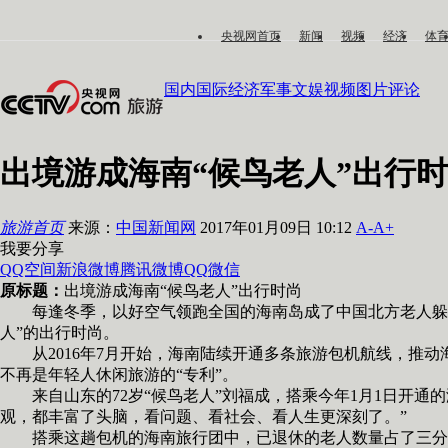
央视网首页
新闻
视频
经济
体
国内
国际
经济
军事
文娱
视频
图片
评论
出境游成海南“候鸟老人”出行
旅游首页
来源：
中国新闻网
2017年01月09日 10:12
A-
A+
我要分享
QQ空间
新浪微博
腾讯微博
QQ
微信
原标题：
出境游成海南“候鸟老人”出行时尚
每逢冬季，以好空气领跑全国的海南岛成了中国北方老人躲避
人”的出行时尚。
从2016年7月开始，海南陆续开通多条旅游包机航线，推动
不再是年轻人休闲旅游的“专利”。
来自山东的72岁“候鸟老人”刘福成，搭乘今年1月1日开通
观，都丰富了头脑，看问题、看社会、看人生更深刻了。”
搭乘这趟包机的海南旅行团中，已退休的老人数量占了三分