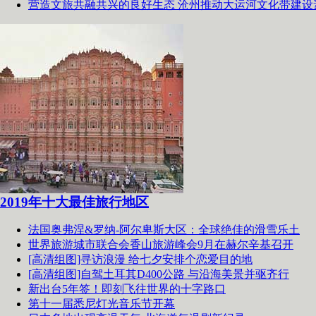
营造文旅共融共兴的良好生态 沧州推动大运河文化带建设
2019年十大最佳旅行地区
法国奥弗涅&罗纳-阿尔卑斯大区：全球绝佳的滑雪乐土
世界旅游城市联合会香山旅游峰会9月在赫尔辛基召开
[高清组图]寻访浪漫 给七夕安排个恋爱目的地
[高清组图]自驾土耳其D400公路 与沿海美景并驱齐行
新出台5年签！即刻飞往世界的十字路口
第十一届悉尼灯光音乐节开幕