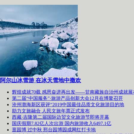
阿尔山冰雪游 在冰天雪地中撒欢
辉煌成就70载 感恩奋进再出发——甘南藏族自治州成就展
第二届“中国服务”·旅游产品创新大会12月在博鳌召开
沧州渤海新区获评“2019中国最佳品质文化旅游目的地
助力文旅融合 人民文旅年票正式发布
西藏·吉隆第二届国际边贸文化旅游节即将开幕
国庆假期7.82亿人次出游 国内旅游收入6497.1亿
逛园博 过中秋 邢台园博园成网红打卡地