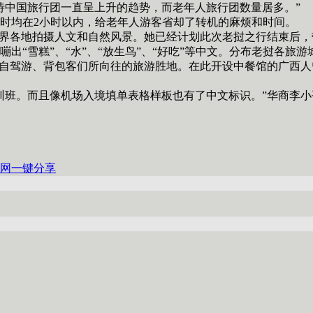
中国旅行团一直呈上升的趋势，而老年人旅行团数量居多。”
均在2小时以内，给老年人游客省却了转机的麻烦和时间。
界各地拍摄人文和自然风景。她已经计划此次老挝之行结束后，
“雪糕”、“水”、“放生鸟”、“好吃”等中文。分布老挝各旅
自驾游、背包客们所向往的旅游胜地。在此开设中餐馆的广西人
班。而且像机场入境填单表格样板也有了中文标识。”华商李小
网
一键分享