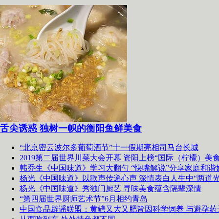
舌尖诱惑 独树一帜的衡阳鱼鲜美食
“北京密云波尔多葡萄酒节”十一假期亮相司马台长城
2019第二届世界川菜大会开幕 资阳上榜“国际（柠檬）美食
韩乔生《中国味道》学习大翻勺 “快嘴解说”分享家庭和谐
杨光《中国味道》以歌声传递心声 深情表白人生中“两道光
杨光《中国味道》秀独门厨艺 寻味美食蕴含隔辈深情
“第四届世界厨师艺术节”6月相约青岛
中国食品辟谣联盟：黄鳝又大又肥皆因科学饲养 与避孕药