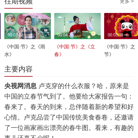
往期视频
更多 >
00:03:22
00:04:26
00:03:38
《中国·节》之《雨
《中国·节》之《立
《中国·节》之
水》
春》
节》
主要内容
央视网消息
卢克穿的什么衣服？哈，原来是
中国的立春节气到了。他要给大家报告一句：
春来了。春天的到来，总伴随着新的希望和好
心情。卢克品尝了中国传统美食春卷，还邀请
了一位画家画出漂亮的春牛图。看来，有趣的