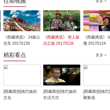
往期视频
更多 >
00:29:52
00:29:51
00:29:49
《西藏诱惑》 24路公
《西藏诱惑》 僜人探
《西藏诱惑》 
交车 20170130
访之旅 20170126
氇 20170124
精彩看点
更多 >
00:10:12
00:09:30
00:07:59
[西藏诱惑]珞巴族的
[西藏诱惑]珞巴族的
[西藏诱惑]珞巴
文化
生活方式
聚集地