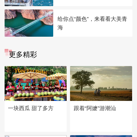
给你点“颜色”，来看看大美青
海
更多精彩
一块西瓜 甜了多方
跟着“阿嬷”游潮汕