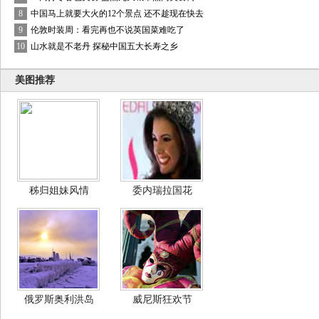
8
中国马上就要大火的12个景点 还不趁现在快去
9
伦敦时装周：看完再也不说英国菜难吃了
10
山水就是不老丹 探秘中国五大长寿之乡
美图推荐
秭归姐妹风情
委内瑞拉国花
俄罗斯奥利洪岛
威尼斯狂欢节