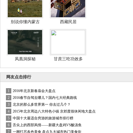
别说你懂内蒙古
西藏民居
凤凰洞探秘
甘蔗三吃功效多
网友点击排行
1
2016年北京新春庙会大盘点
2
2016春节自驾去哪儿？国内七大经典路线
3
北京的那么多世界第一 你去过几个？
4
2015年北京周边八大特色小镇 京郊度假休闲地大盘点
5
中国十大最适合穷游的旅游城市排行榜
6
舌尖上的西部风情——新疆大盘鸡VS酸汤鱼
7
一网打尽各色美食 盘点九大城市热门美食街