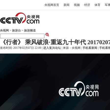
央视网首页
新闻
视频
经济
体育
军
央视网
>
旅游台
>
旅游频道
《行者》 乘风破浪·重返九十年代 2017020
发布时间: 2017年02月07日 22:09 |
进入复兴论坛
| 来源：央视网 |
手机看新闻
|
手机看