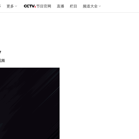
事
更多
节目官网
直播
栏目
频道大全
7
视频